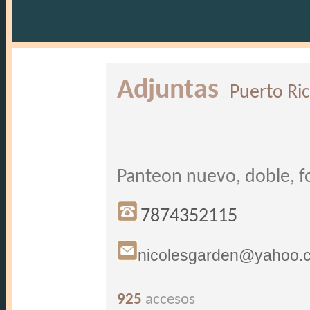
Adjuntas
Puerto Ri
..
Panteon nuevo, doble, fo
7874352115
nicolesgarden@yahoo.
925
accesos