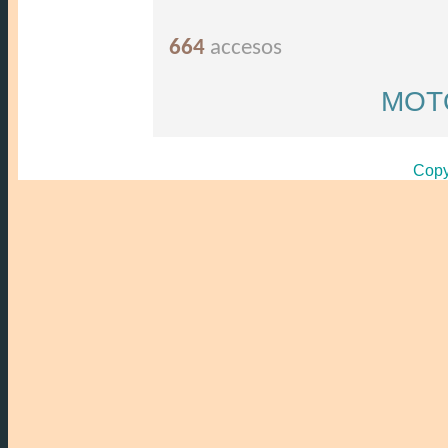
664
accesos
MOT
Copy