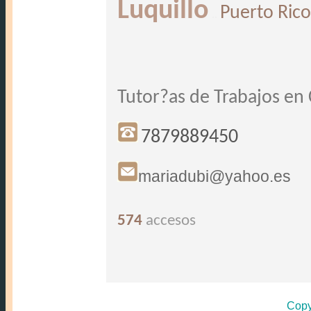
Luquillo
Puerto Rico
..
Tutor?as de Trabajos en
7879889450
mariadubi@yahoo.es
574
accesos
Copy