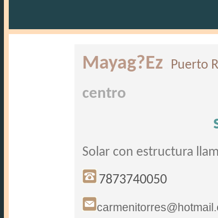
Mayag?Ez
Puerto R
..
centro
Solar con estructura lla
7873740050
carmenitorres@hotmail