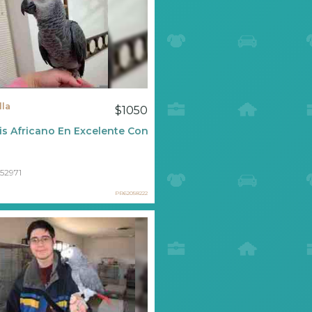
lla
$1050
uipado
is Africano En Excelente Condición ????
52971
PR62058222