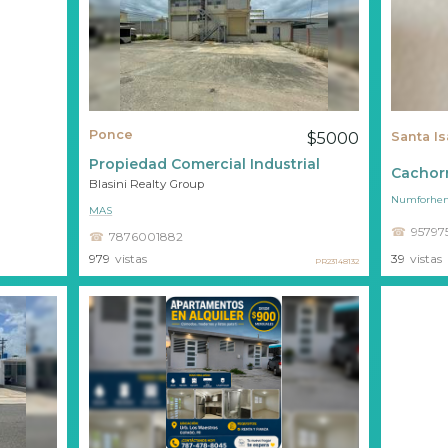
Ponce
$5000
Santa Is
Propiedad Comercial Industrial
Cachorr
Blasini Realty Group
Numforhen
MAS
95797
7876001882
979
vistas
39
vistas
PR23148132