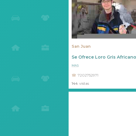
San Juan
Se Ofrece Loro Gris Africano
MAS
7202752971
144
vistas