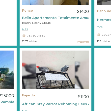
Ponce
$1400
Cabo Ro
Bello Apartamento Totalmente Amueblado Y Equ
Hermoso
Blasini Realty Group
MAS
MAS
72027
7876001882
1257
vistas
123
vistas
PR22857336
225000
Fajardo
$1100
a Rambla
African Gray Parrot Rehoming Fees And Purchas
MAS