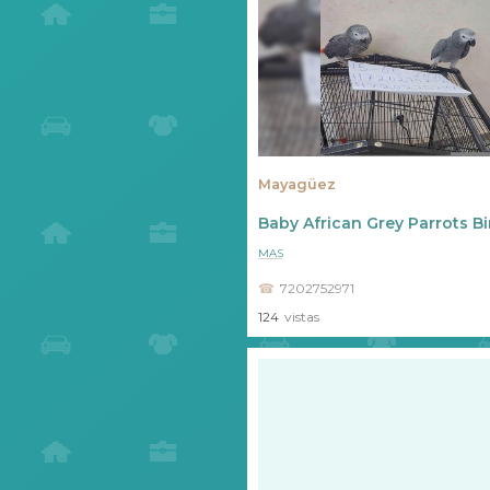
Mayagüez
Baby African Grey Parrots Bi
MAS
7202752971
124
vistas