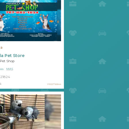
la
la Pet Store
 Pet Shop
ces
MAS
21824
s
PR22716844