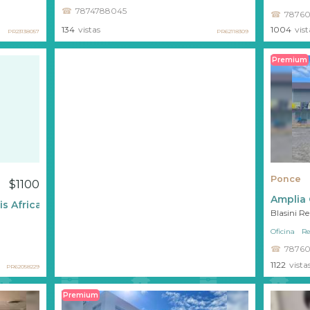
7874788045
78760
1004
vist
134
vistas
PR23138057
PR62118309
Premium
Ponce
$1100
Amplia 
s Africano ????
Blasini R
Oficina
Re
78760
1122
vista
PR62058229
Premium