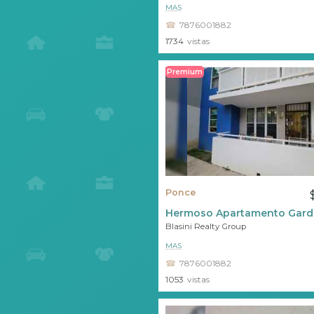
MAS
7876001882
1734
vistas
Premium
Ponce
Hermoso Apartamento Gard
Blasini Realty Group
MAS
7876001882
1053
vistas