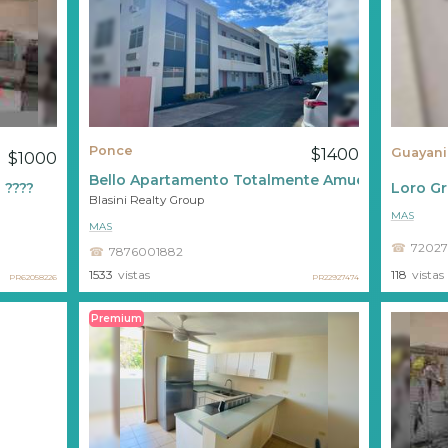
Ponce
$1400
Guayani
$1000
Bello Apartamento Totalmente Amueblado Y Eq
 ????
Loro Gr
Blasini Realty Group
MAS
MAS
72027
7876001882
1533
vistas
118
vistas
PR22927474
PR62058226
Premium