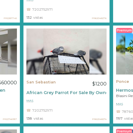
7202752971
132
vistas
PR22817145
PR62048276
Premium
Ponce
$60000
San Sebastian
$1200
en
Hermosa
African Grey Parrot For Sale By Owner
Blasini R
MAS
MAS
7202752971
78760
1197
vista
138
vistas
PR22746957
PR62048274
Premium