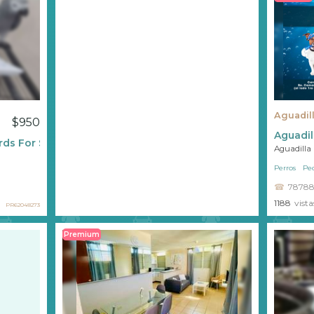
Aguadil
$950
Aguadil
rds For Sale
Aguadilla
Perros
Pe
78788
1188
vista
PR62048273
Premium