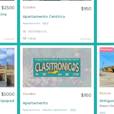
$2500
Gurabo
$950
cina
Apartamento Centrico
Apartamento
MAS
7874788045
113
vistas
PR23148131
PR62118310
Premium
Ponce
$5000
Gurabo
$950
Equipada
Antiguo
Apartamento
Blasini R
Apartamento
Alquiler apartamen
MAS
MAS