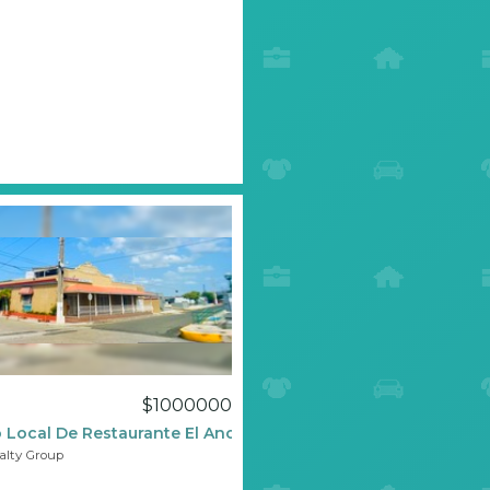
$1000000
 Local De Restaurante El Ancla, En El Sector La Playa
ealty Group