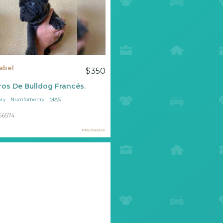
abel
$350
os De Bulldog Francés.
ry
Numforhenry
MAS
56574
PR63068591