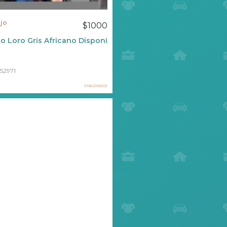
jo
$1000
ipado (apt. 307)
 Loro Gris Africano Disponible ????
52971
PR62058221
e Prices