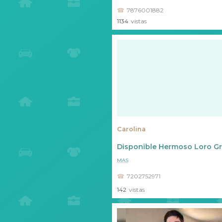
7876001882
1134
vistas
Carolina
Disponible Hermoso Loro Gri
MAS
7202752971
142
vistas