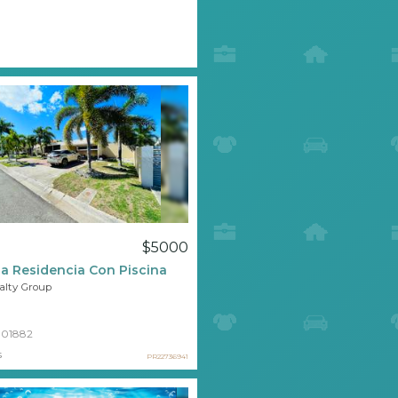
$5000
 Residencia Con Piscina
ealty Group
01882
s
PR22736941