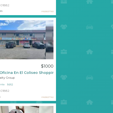
01882
as
PR23027763
$1000
Oficina En El Coliseo Shopping Center
ealty Group
nta
MAS
01882
s
PR23027762