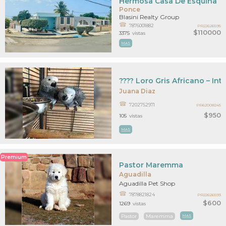
Hermosa Casa De Esquina
Ponce
Blasini Realty Group
7876001882
PR22626595
$110000
3375
vistas
MAS
???? Loro Gris Africano – Int
Juana Diaz
7202752971
PR62008245
$950
105
vistas
MAS
Premium
Pastor Maremma
Aguadilla
Aguadilla Pet Shop
7878821824
PR22626593
$600
1269
vistas
Pastor
Maremma
MAS