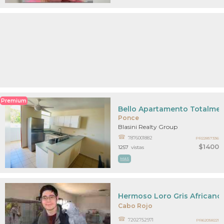
Premium
Bello Apartamento Totalmen
Ponce
Blasini Realty Group
7876001882
PR22857336
$1400
1257
vistas
MAS
Hermoso Loro Gris Africano 
Cabo Rojo
7202752971
PR62058221