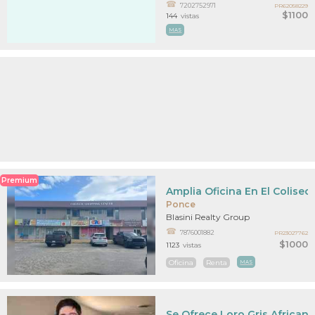
7202752971
PR62058229
$1100
144
vistas
MAS
Premium
Amplia Oficina En El Colise
Ponce
Blasini Realty Group
7876001882
PR23027762
$1000
1123
vistas
Oficina
Renta
MAS
Se Ofrece Loro Gris Africano