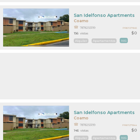
San Idelfonso Apartments
Coamo
7878255199
PR61127845
$0
156
vistas
Alquiler
Apartamentos
MAS
San Idelfonso Apartments
Coamo
7878255199
PR61127844
$0
146
vistas
Alquiler
Apartamentos
MAS