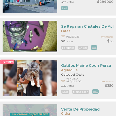
$299000
847
vistas
MAS
Se Reparan Cristales De Auto
Lares
9392561029
PR61868137
$35
166
vistas
Parabrisa
Cristal
MAS
Premium
Gatitos Maine Coon Persa
Aguadilla
Gatos del Oeste
VENDIDO-
ALQUILADO
PR20447858
$350
886
vistas
Gato
Maine coon
MAS
Venta De Propiedad
Cidra