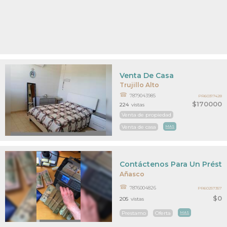
Venta De Casa
Trujillo Alto
7879043985
PR60317428
$170000
224
vistas
Venta de propiedad
Venta de casa
MAS
Contáctenos Para Un Présta
Añasco
7876004826
PR60257357
$0
205
vistas
Prestamo
Oferta
MAS