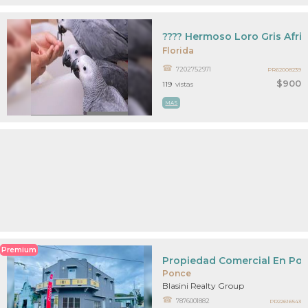
???? Hermoso Loro Gris Afri
Florida
7202752971
PR62008239
$900
119
vistas
MAS
Premium
Propiedad Comercial En Po
Ponce
Blasini Realty Group
7876001882
PR22616543