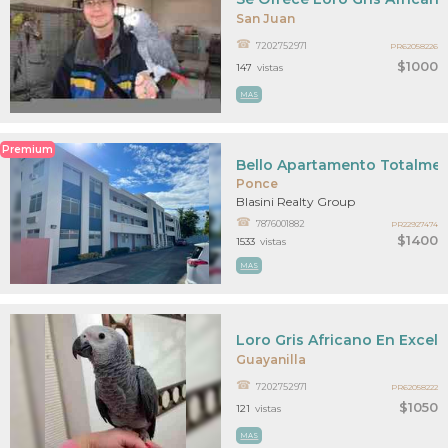
San Juan
7202752971
PR62058226
$1000
147
vistas
MAS
Premium
Bello Apartamento Totalme
Ponce
Blasini Realty Group
7876001882
PR22927474
$1400
1533
vistas
MAS
Loro Gris Africano En Excel
Guayanilla
7202752971
PR62058222
$1050
121
vistas
MAS