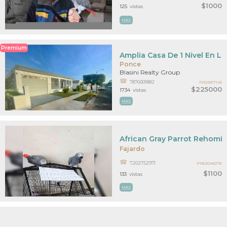
$1000
125
vistas
MAS
Premium
Amplia Casa De 1 Nivel En L
Ponce
Blasini Realty Group
7876001882
PR22817145
$225000
1734
vistas
MAS
African Gray Parrot Rehomi
Fajardo
7202752971
PR62048276
$1100
133
vistas
MAS