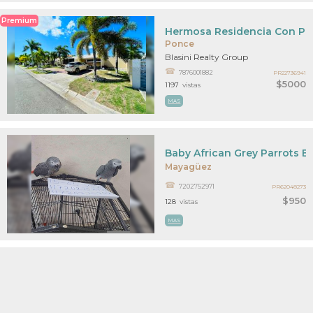
Premium
Hermosa Residencia Con Pi
Ponce
Blasini Realty Group
7876001882
PR22736941
$5000
1197
vistas
MAS
Baby African Grey Parrots Bi
Mayagüez
7202752971
PR62048273
$950
128
vistas
MAS