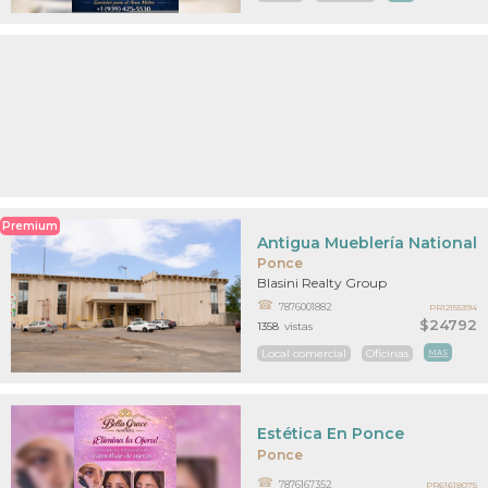
Premium
Antigua Mueblería National
Ponce
Blasini Realty Group
7876001882
PR12155394
$24792
1358
vistas
Local comercial
Oficinas
MAS
Estética En Ponce
Ponce
7876167352
PR61618075