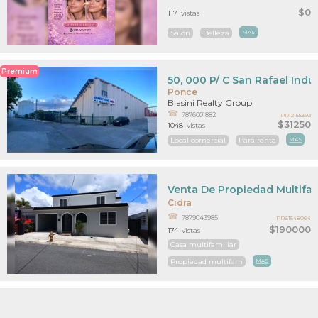
$0
117
vistas
Salón
Belleza
MAS
Premium
50, 000 P/ C San Rafael Indus
Ponce
Blasini Realty Group
7876001882
PR12155392
$31250
1048
vistas
Local comercial
Para renta
MAS
Venta De Propiedad Multifam
Cidra
7879043985
PR61548064
$190000
174
vistas
Casa multifamiliar
Propiedad multifam
MAS