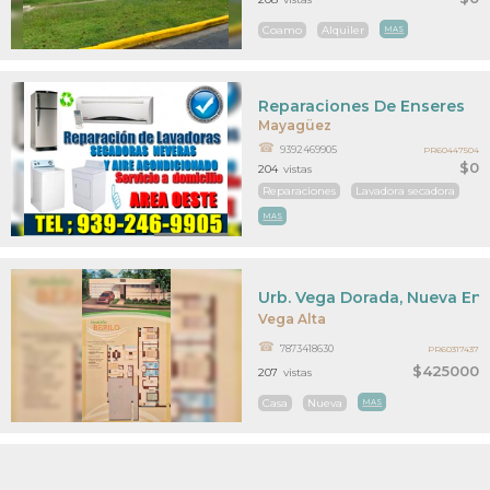
Coamo
Alquiler
MAS
Reparaciones De Enseres
Mayagüez
9392469905
PR60447504
$0
204
vistas
Reparaciones
Lavadora secadora
MAS
Urb. Vega Dorada, Nueva En
Vega Alta
7873418630
PR60317437
$425000
207
vistas
Casa
Nueva
MAS