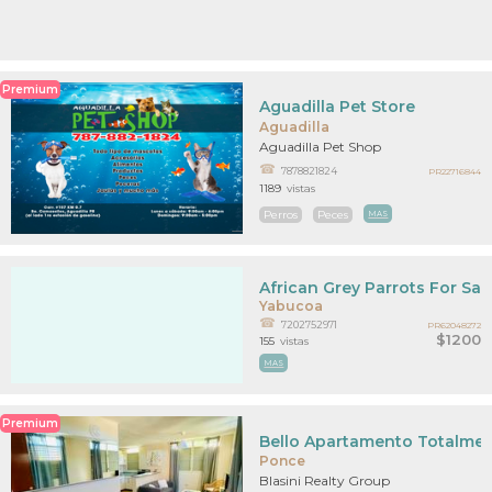
Premium
Aguadilla Pet Store
Aguadilla
Aguadilla Pet Shop
7878821824
PR22716844
1189
vistas
Perros
Peces
MAS
African Grey Parrots For Sa
Yabucoa
7202752971
PR62048272
$1200
155
vistas
MAS
Premium
Bello Apartamento Totalmen
Ponce
Blasini Realty Group