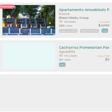
Premium
Apartamento Amueblado Pa
Ponce
Blasini Realty Group
7876001882
PR12155388
$4000
2325
vistas
Lago cerrillos
Apartamento
MAS
Cachorros Pomeranian Para
Aguadilla
7874435689
PR61427996
$0
124
vistas
MAS