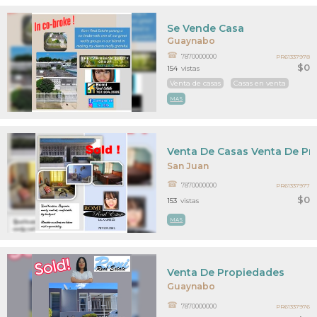
Se Vende Casa
Guaynabo
7870000000
PR61337978
$0
154
vistas
Venta de casas
Casas en venta
MAS
Venta De Casas Venta De P
San Juan
7870000000
PR61337977
$0
153
vistas
MAS
Venta De Propiedades
Guaynabo
7870000000
PR61337976