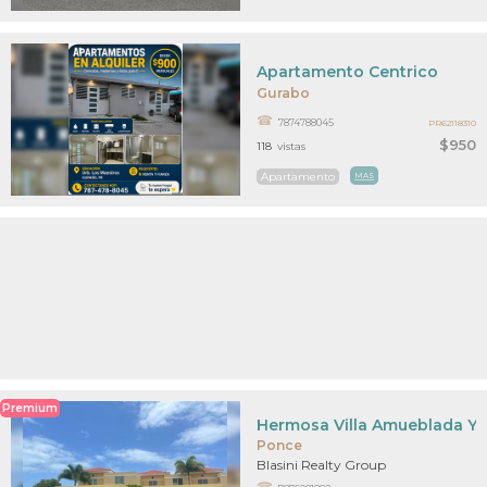
Apartamento Centrico
Gurabo
7874788045
PR62118310
$950
118
vistas
Apartamento
MAS
Premium
Hermosa Villa Amueblada Y
Ponce
Blasini Realty Group