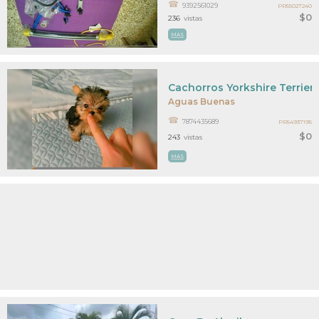
9392561029
PR55027240
$0
236
vistas
MAS
Cachorros Yorkshire Terrier
Aguas Buenas
7874435689
PR54937195
$0
243
vistas
MAS