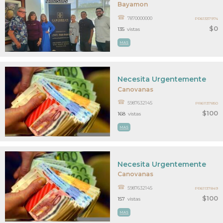
Bayamon
7870000000
PR61337974
$0
135
vistas
MAS
Necesita Urgentemente
Canovanas
5987632145
PR61137850
$100
168
vistas
MAS
Necesita Urgentemente
Canovanas
5987632145
PR61137849
$100
157
vistas
MAS