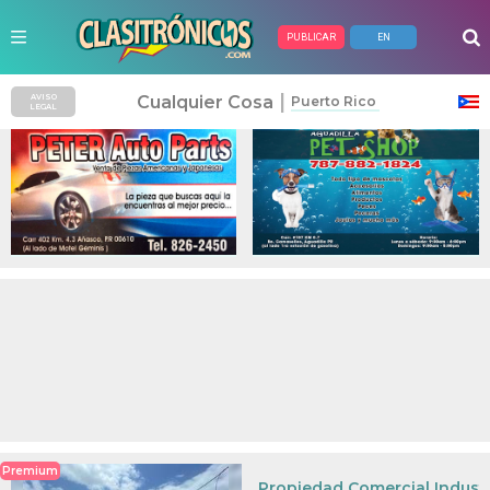
PUBLICAR
EN
Anuncios Pagados
|
Cualquier Cosa
AVISO
Puerto Rico
LEGAL
Premium
Propiedad Comercial Industr