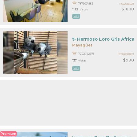
7876001882
PR22636639
$1600
1122
vistas
MAS
✨ Hermoso Loro Gris Africa
Mayagüez
7202752971
PR62008249
$990
137
vistas
MAS
Premium