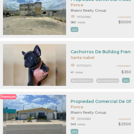
Ponce
Blasini Realty Group
7876001882
PR23148132
$5000
980
vistas
MAS
Cachorros De Bulldog Franc
Santa Isabel
9579756574
PR63068591
$350
41
vistas
Numforhenry
Numforhenry
MAS
Premium
Propiedad Comercial De Ofi
Ponce
Blasini Realty Group
7876001882
PR23148131
$2500
949
vistas
MAS