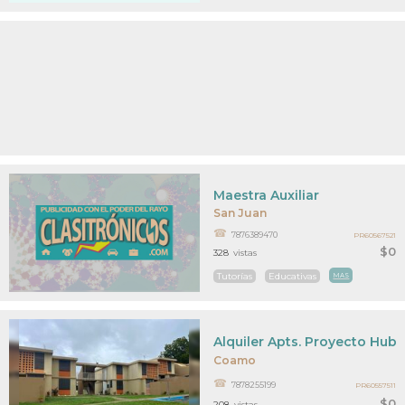
Maestra Auxiliar
San Juan
7876389470
PR60567521
$0
328
vistas
Tutorías
Educativas
MAS
Alquiler Apts. Proyecto Hub/
Coamo
7878255199
PR60557511
$0
208
vistas