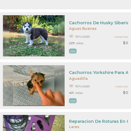
Cachorros De Husky Siberia
Aguas Buenas
7874435689
PR55267284
$0
229
vistas
MAS
Cachorros Yorkshire Para A
Aguadilla
7874435689
PR55147251
$0
401
vistas
MAS
Reparacion De Roturas En Cr
Lares