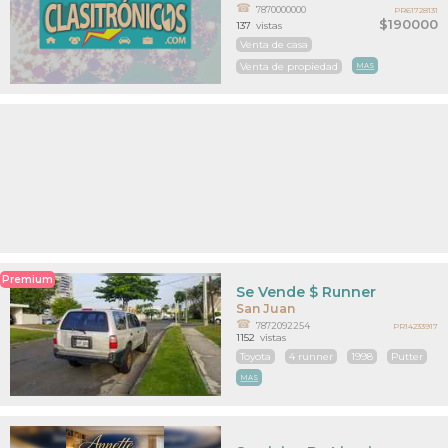
7870000000
PR61728131
$190000
137
vistas
Venta de casa
Venta de propiedad
MAS
Premium
Se Vende $ Runner
San Juan
7872092254
PR14233917
1152
vistas
Toyota
4 runner
1998
Putter
MAS