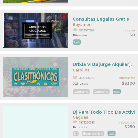
Consultas Legales Gratis
Bayamon
7873077766
PR61017811
$0
164
vistas
MAS
Urb.la Vista[urge Alquilar]...
Carolina
7876450913
PR60947792
$3300
202
vistas
Cantante
Cantante
MAS
Dj Para Todo Tipo De Activi
Caguas
7873260686
PR60847738
$250
163
vistas
Dj
Buen servicio
MAS