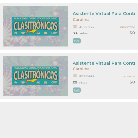
Asistente Virtual Para Contr
Carolina
7872594431
PR60107320
$0
366
vistas
MAS
Asistente Virtual Para Contr
Carolina
7872594431
PR60107319
$0
335
vistas
MAS