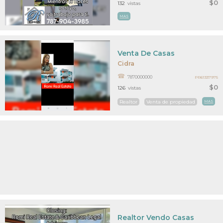
$0
132
vistas
MAS
Venta De Casas
Cidra
7870000000
PR61337975
$0
126
vistas
Realtor
Venta de propiedad
MAS
Realtor Vendo Casas