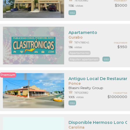
7876001882
PR23138057
$5000
1136
vistas
MAS
Apartamento
Gurabo
7874788045
PR62118309
$950
136
vistas
Apartamento
Alquiler apartamen
MAS
Premium
Antiguo Local De Restaurante
Ponce
Blasini Realty Group
7876001882
PR23027763
$1000000
1005
vistas
MAS
Disponible Hermoso Loro Gri
Carolina