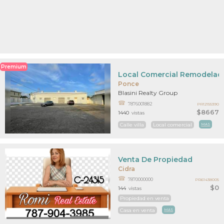
Premium
Local Comercial Remodelado
Ponce
Blasini Realty Group
7876001882
PR12155390
$8667
1440
vistas
Calle villa
Local comercial
MAS
Venta De Propiedad
Cidra
7870000000
PR61438005
$0
144
vistas
Propiedad en venta
Casa en venta
MAS