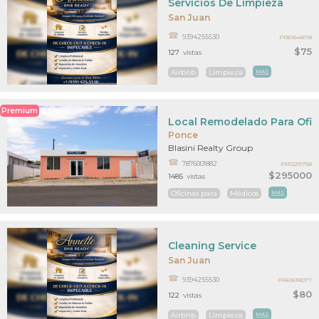
Servicios De Limpieza
San Juan
9394255530
PR61648118
$75
127
vistas
Airbnb
Limpieza
MAS
Premium
Local Remodelado Para Ofic
Ponce
Blasini Realty Group
7876001882
PR12215758
$295000
1485
vistas
Oficinas para
Médicos
MAS
Cleaning Service
San Juan
9394255530
PR61618077
$80
122
vistas
Airbnb
Limpieza
MAS