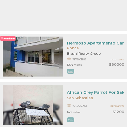
Premium
Hermoso Apartamento Gar
Ponce
Blasini Realty Group
7876001882
PR22746957
$60000
1054
vistas
MAS
African Grey Parrot For Sal
San Sebastian
7202752971
PR62048274
$1200
140
vistas
MAS