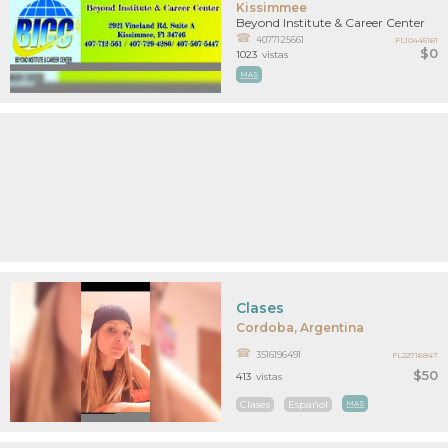
Kissimmee
Beyond Institute & Career Center
4077125661
FL10445161
$0
1023
vistas
MAS
Clases
Cordoba, Argentina
3516196491
FL22716847
$50
413
vistas
Clases
Español
MAS