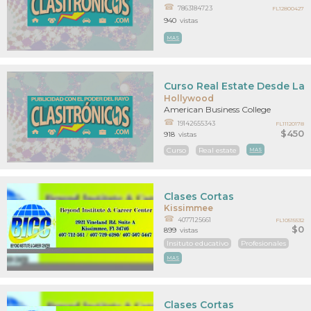
7863184723
FL12800427
940
vistas
MAS
Curso Real Estate Desde La
Hollywood
American Business College
19142655343
FL11120178
$450
918
vistas
Curso
Real estate
MAS
Clases Cortas
Kissimmee
4077125661
FL10515532
$0
899
vistas
Insituto educativo
Profesionales
MAS
Clases Cortas