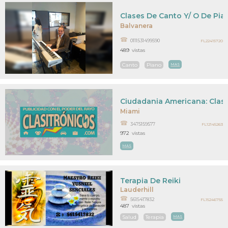
Clases De Canto Y/ O De Pia
Balvanera
0111531499590
FL22415720
489
vistas
Canto
Piano
MAS
Ciudadania Americana: Clas
Miami
3475159577
FL12145263
972
vistas
MAS
Terapia De Reiki
Lauderhill
5615417832
FL15246755
487
vistas
Salud
Terapia
MAS