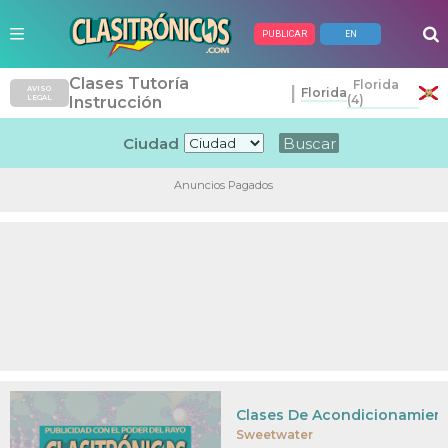
PUBLICAR
EN
Clases Tutoría
Florida
|
AVISO
Florida
(4)
LEGAL
Instrucción
Ciudad
Anuncios Pagados
Clases De Acondicionamient
Sweetwater