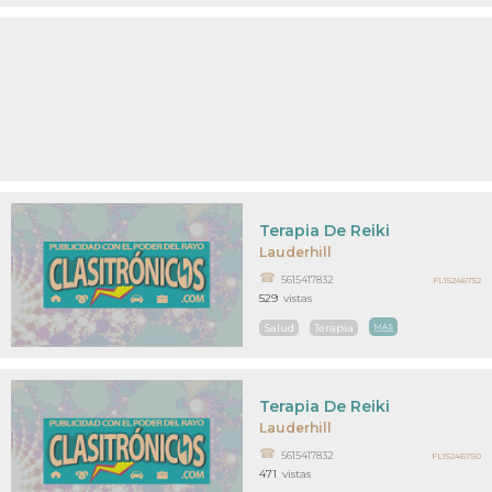
Terapia De Reiki
Lauderhill
5615417832
FL15246752
529
vistas
Salud
Terapia
MAS
Terapia De Reiki
Lauderhill
5615417832
FL15246750
471
vistas