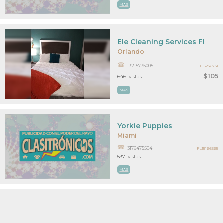
MAS
Ele Cleaning Services Fl
Orlando
13215775005
FL15236731
$105
646
vistas
MAS
Yorkie Puppies
Miami
3176475504
FL15166565
537
vistas
MAS