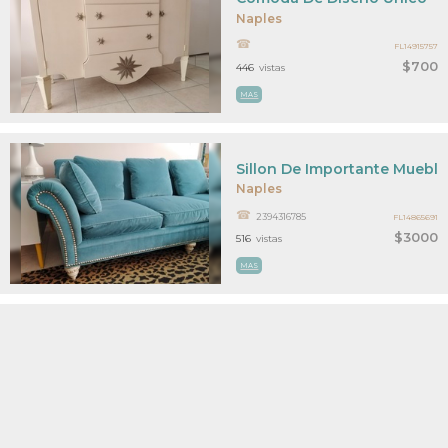
Naples
FL14915757
$700
446
vistas
MAS
Sillon De Importante Mueble
Naples
2394316785
FL14865691
$3000
516
vistas
MAS