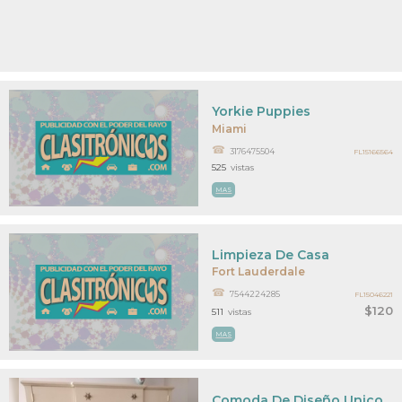
Yorkie Puppies
Miami
3176475504
FL15166564
525
vistas
MAS
Limpieza De Casa
Fort Lauderdale
7544224285
FL15046221
$120
511
vistas
MAS
Comoda De Diseño Unico