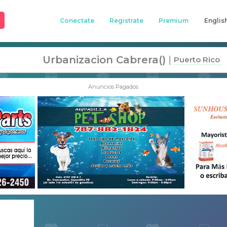
Conectate
Registrate
Premium
Englis
Urbanizacion Cabrera()
|
Puerto Rico
Anuncios Pagados