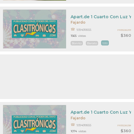
Apart.de 1 Cuarto Con Luz Y
Fajardo
9394010655
PR33226239
$360
1565
vistas
Bonito
Barato
MAS
Apart.de 1 Cuarto Con Luz Y
Fajardo
9394010655
PR33226238
$360
1074
vistas