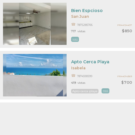
Bien Espcioso
San Juan
7875285706
PR44124407
$850
717
vistas
MAS
Apto Cerca Playa
Isabela
7874590599
PR44014369
$700
419
vistas
Apto cerca playa
MAS