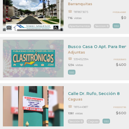
Barranquitas
7878573673
PR32645881
$0
716
vistas
Apartamentos
Seccion 8
MAS
Busco Casa O Apt. Para Rent
Adjuntas
9394152994
PR32535813
$400
1234
vistas
MAS
Calle Dr. Rufo, Sección 8
Caguas
7876449817
PR32515795
$600
1081
vistas
Sección 8
Caguas
MAS