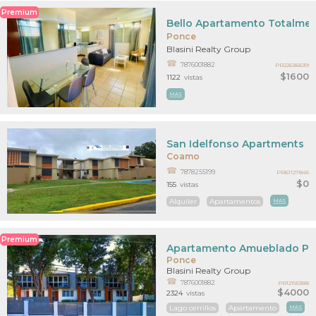
Premium
Bello Apartamento Totalmen
Ponce
Blasini Realty Group
7876001882
PR22636639
$1600
1122
vistas
MAS
San Idelfonso Apartments
Coamo
7878255199
PR61127845
$0
155
vistas
Alquiler
Apartamentos
MAS
Premium
Apartamento Amueblado Pa
Ponce
Blasini Realty Group
7876001882
PR12155388
$4000
2324
vistas
Lago cerrillos
Apartamento
MAS