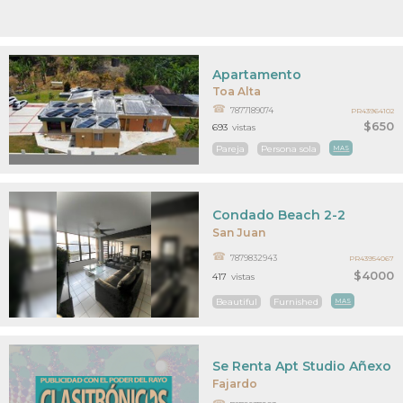
Apartamento
Toa Alta
7877189074
PR43964102
$650
693
vistas
Pareja
Persona sola
MAS
Condado Beach 2-2
San Juan
7879832943
PR43954067
$4000
417
vistas
Beautiful
Furnished
MAS
Se Renta Apt Studio Añexo 
Fajardo