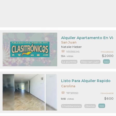
Alquiler Apartamento En Vie
San Juan
Natalie Hieber
9393956345
PR44334546
$2000
554
vistas
La puntilla
Viejo san juan
MAS
Listo Para Alquiler Rapido
Carolina
7873011050
PR44244508
$600
848
vistas
3 habitaciones
2baños
MAS