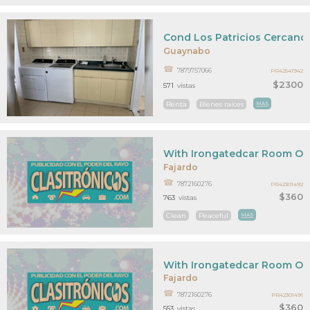
Cond Los Patricios Cercano 
Guaynabo
7879757066
PR42541942
$2300
571
vistas
Renta
Bienes raíces
MAS
With Irongatedcar Room O
Fajardo
7872160276
PR42301492
$360
763
vistas
Clean
Peaceful
MAS
With Irongatedcar Room O
Fajardo
7872160276
PR42301491
$360
553
vistas