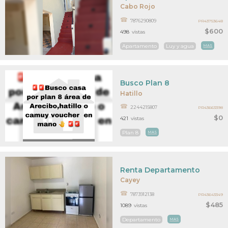
Cabo Rojo
7876290809
PR43753648
$600
498
vistas
Apartamento
Luy y agua
MAS
Busco Plan 8
Hatillo
2244215807
PR43663398
$0
421
vistas
Plan 8
MAS
Renta Departamento
Cayey
7873912138
PR43643349
$485
1089
vistas
Departamento
MAS