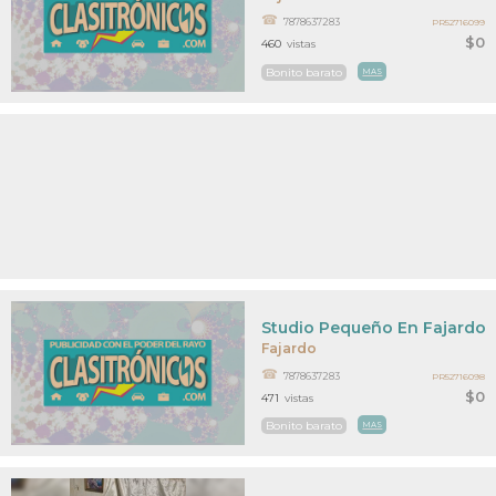
7878637283
PR52716099
$0
460
vistas
Bonito barato
MAS
Studio Pequeño En Fajardo
Fajardo
7878637283
PR52716098
$0
471
vistas
Bonito barato
MAS