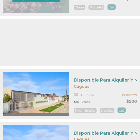
Clean
Peaceful
MAS
Disponible Para Alquiler Y 
Caguas
8122704515
PR41069871
$500
3261
vistas
3 dormitorios
2 baños
MAS
Disponible Para Alquiler Y 
Caguas