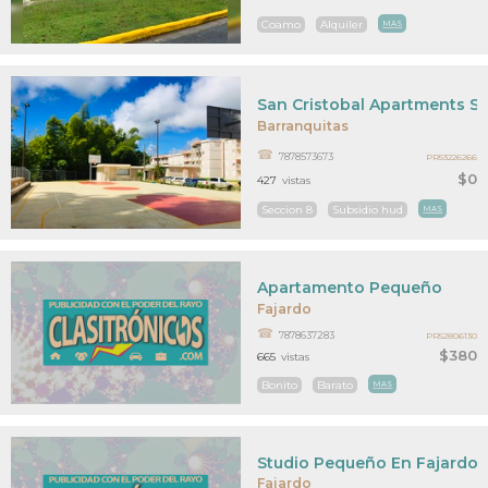
Coamo
Alquiler
MAS
San Cristobal Apartments S
Barranquitas
7878573673
PR53226266
$0
427
vistas
Seccion 8
Subsidio hud
MAS
Apartamento Pequeño
Fajardo
7878637283
PR52806130
$380
665
vistas
Bonito
Barato
MAS
Studio Pequeño En Fajardo
Fajardo