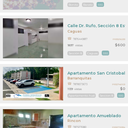
Bonito
Barato
MAS
Calle Dr. Rufo, Sección 8 Est
Caguas
7876449817
PR33216233
$600
1897
vistas
Sección 8
Caguas
MAS
Apartamento San Cristobal
Barranquitas
7878573673
PR32746103
$0
1139
vistas
Apartamento hud
Seccion 8
MAS
Apartamento Amueblado
Rincon
7875171080
PR32715934