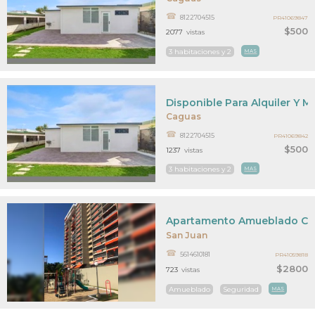
8122704515
PR41069847
$500
2077
vistas
3 habitaciones y 2
MAS
Disponible Para Alquiler Y 
Caguas
8122704515
PR41069842
$500
1237
vistas
3 habitaciones y 2
MAS
Apartamento Amueblado Con
San Juan
5614610181
PR41059818
$2800
723
vistas
Amueblado
Seguridad
MAS