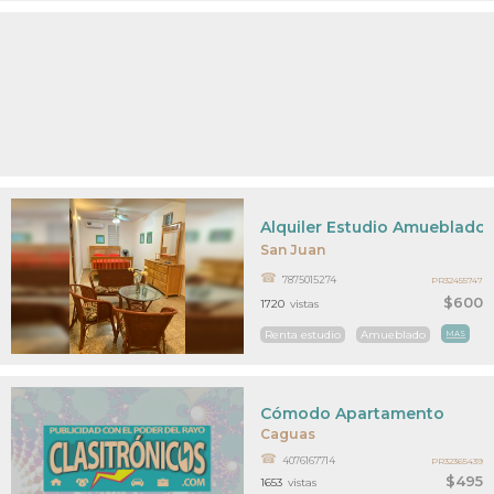
Alquiler Estudio Amueblado
San Juan
7875015274
PR32455747
$600
1720
vistas
Renta estudio
Amueblado
MAS
Cómodo Apartamento
Caguas
4076167714
PR32365439
$495
1653
vistas