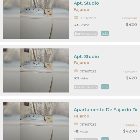
Apt. Studio
Fajardo
7878637283
PR52465978
$420
606
vistas
Bonito barato
MAS
Apt. Studio
Fajardo
7878637283
PR52465977
$420
503
vistas
Bonito barato
MAS
Apartamento De Fajardo De
Fajardo
7878637283
PR52215884
$4200
415
vistas
MAS