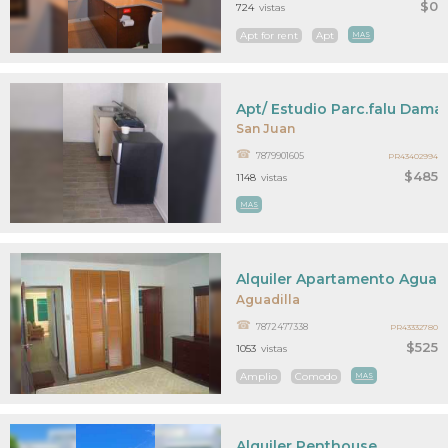
$0
724
vistas
Apt for rent
Apt
MAS
Apt/ Estudio Parc.falu Dama
San Juan
7879901605
PR43402994
$485
1148
vistas
MAS
Alquiler Apartamento Aguadi
Aguadilla
7872477338
PR43332780
$525
1053
vistas
Amplio
Comodo
MAS
Alquiler Penthouse