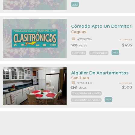
MAS
Cómodo Apto Un Dormitori
Caguas
4076167714
PR32345351
$495
1436
vistas
Comodo
Economico
MAS
Alquiler De Apartamentos
San Juan
9392888184
PR32255183
$500
3341
vistas
Excelente ubicació
Excelente condició
MAS