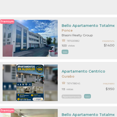
Premium
Bello Apartamento Totalme
Ponce
Blasini Realty Group
7876001882
PR22927474
$1400
1533
vistas
MAS
Apartamento Centrico
Gurabo
7874788045
PR62118310
$950
113
vistas
Apartamento
MAS
Premium
Bello Apartamento Totalmen