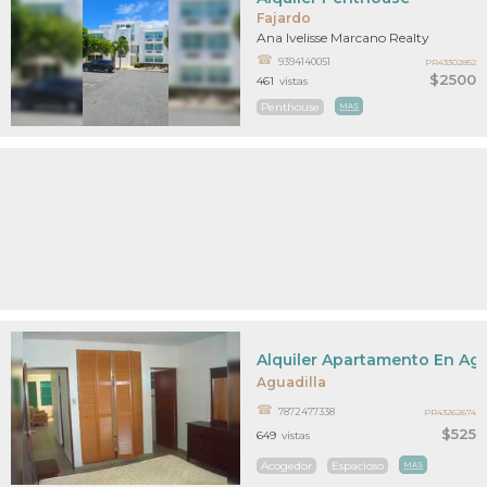
Fajardo
Ana Ivelisse Marcano Realty
9394140051
PR43302852
$2500
461
vistas
Penthouse
MAS
Alquiler Apartamento En Agu
Aguadilla
7872477338
PR43262674
$525
649
vistas
Acogedor
Espacioso
MAS