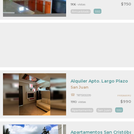
$750
906
vistas
Amueblado
MAS
Alquiler Apto. Largo Plazo
San Juan
7875105599
PR32665912
$990
1910
vistas
Apartamento
San juan
MAS
Apartamentos San Cristóba