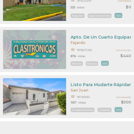
7878255199
PR51335569
$0
533
vistas
Alquiler
Apartamentos
MAS
Apto. De Un Cuarto Equipad
Fajardo
7878637283
PR44734784
$440
876
vistas
Bonito
Barato
MAS
Listo Para Mudarte Rápidam
San Juan
7873011016
PR44554680
$500
1557
vistas
3 habitaciones
2 baños
MAS