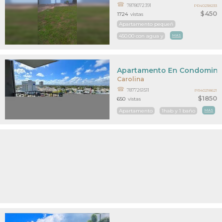
7878072391
PR40238233
$450
1724
vistas
Apartamento pequeñ
450.00 con agua y
MAS
Apartamento En Condominio V
Carolina
7877261511
PR40218621
$1850
650
vistas
Apartamento
1hab y 1 baño
MAS