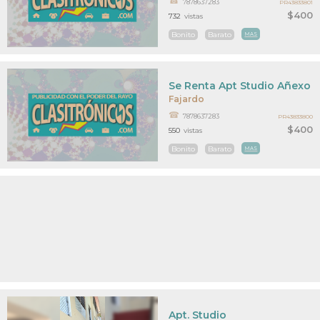
7878637283
PR43833801
$400
732
vistas
Bonito
Barato
MAS
Se Renta Apt Studio Añexo 
Fajardo
7878637283
PR43833800
$400
550
vistas
Bonito
Barato
MAS
Apt. Studio