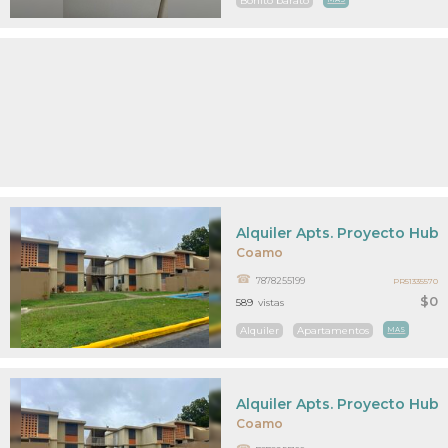
Bonito barato
Alquiler Apts. Proyecto Hub/
Coamo
7878255199
PR51335570
$0
589
vistas
Alquiler
Apartamentos
MAS
Alquiler Apts. Proyecto Hub/
Coamo