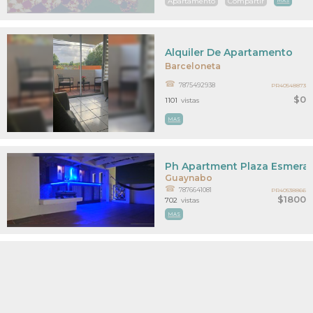
Apartamento
Compartir
MAS
Alquiler De Apartamento
Barceloneta
7875492938
PR40548873
$0
1101
vistas
MAS
Ph Apartment Plaza Esmera
Guaynabo
7876641081
PR40538866
$1800
702
vistas
MAS