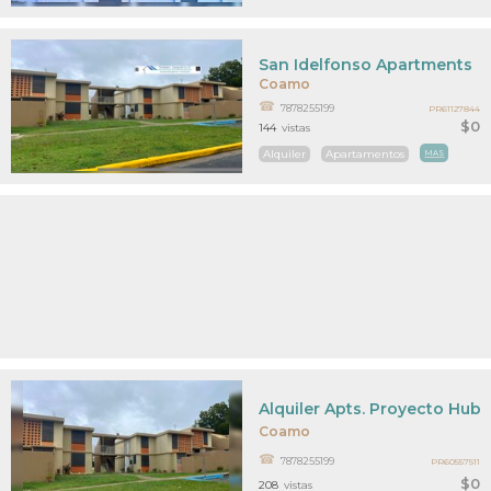
San Idelfonso Apartments
Coamo
7878255199
PR61127844
$0
144
vistas
Alquiler
Apartamentos
MAS
Alquiler Apts. Proyecto Hub/
Coamo
7878255199
PR60557511
$0
208
vistas