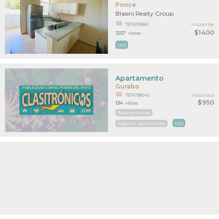
Ponce
Blasini Realty Group
7876001882
PR22857336
$1400
1257
vistas
MAS
Apartamento
Gurabo
7874788045
PR62118309
$950
134
vistas
Apartamento
Alquiler apartamen
MAS