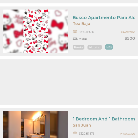
Busco Apartmento Para Alqu
Toa Baja
9392315660
PR43623226
$500
538
vistas
Renta
Alquiler
MAS
1 Bedroom And 1 Bathroom A
San Juan
3322851379
PR43603420