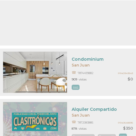
Condominium
San Juan
7874499882
PR40949543
$0
909
vistas
MAS
Alquiler Compartido
San Juan
7872083885
PR40548895
$350
878
vistas