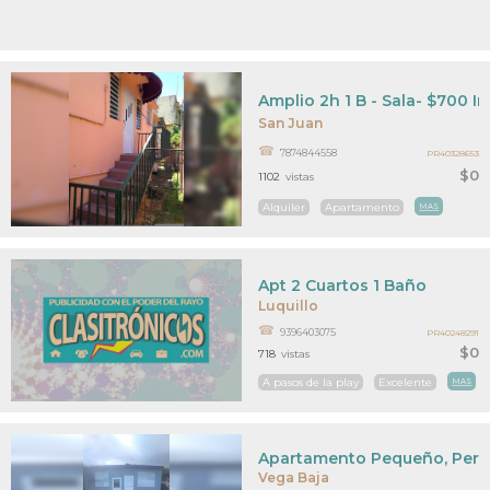
Amplio 2h 1 B - Sala- $700 I
San Juan
7874844558
PR40328653
$0
1102
vistas
Alquiler
Apartamento
MAS
Apt 2 Cuartos 1 Baño
Luquillo
9396403075
PR40248291
$0
718
vistas
A pasos de la play
Excelente
MAS
Apartamento Pequeño, Perso
Vega Baja