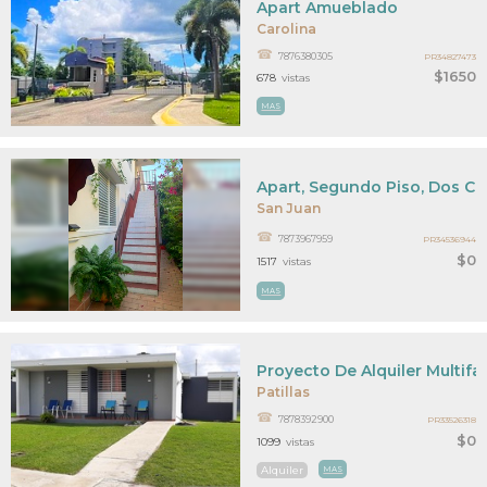
Apart Amueblado
Carolina
7876380305
PR34827473
$1650
678
vistas
MAS
Apart, Segundo Piso, Dos Cu
San Juan
7873967959
PR34536944
$0
1517
vistas
MAS
Proyecto De Alquiler Multifam
Patillas
7878392900
PR33526318
$0
1099
vistas
Alquiler
MAS