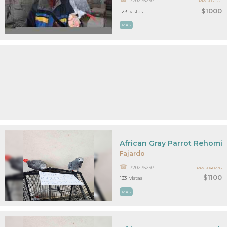
7202752971
PR62058221
$1000
123
vistas
MAS
African Gray Parrot Rehomi
Fajardo
7202752971
PR62048276
$1100
133
vistas
MAS