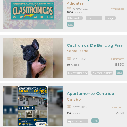
Adjuntas
7873064223
PR12840655
1654
vistas
Chevrolet
El camino
Beige
MAS
Cachorros De Bulldog Franc
Santa Isabel
9579756574
PR63068591
$350
39
vistas
Numforhenry
Numforhenry
MAS
Apartamento Centrico
Gurabo
7874788045
PR62118310
$950
114
vistas
Apartamento
MAS