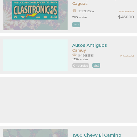
Caguas
3522193664
PR20618478
$45000
980
vistas
MAS
Autos Antiguos
Camuy
9412683586
PR13662781
1304
vistas
Chevrolet
MAS
1960 Chevy El Camino