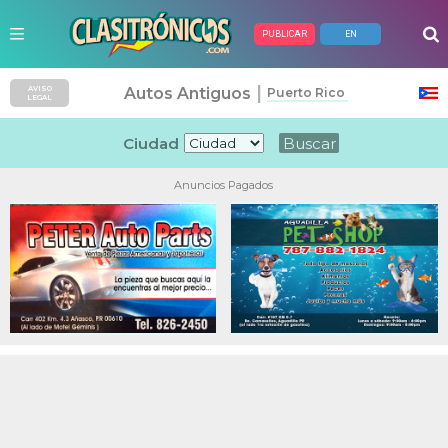
PUBLICAR
EN
|
Autos Antiguos
AVISO
Puerto Rico
LEGAL
Ciudad
Anuncios Pagados