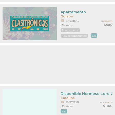
Apartamento
Gurabo
7874788045
PR62118309
$950
136
vistas
Apartamento
Alquiler apartamen
MAS
Disponible Hermoso Loro Gri
Carolina
7202752971
PR62058229
$1100
143
vistas
MAS