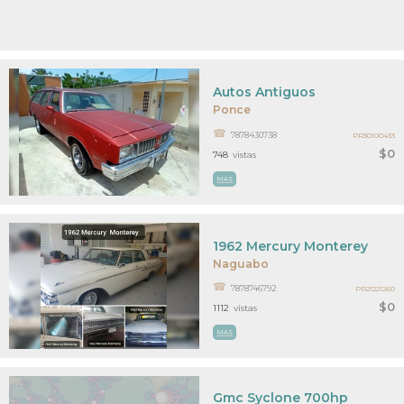
Autos Antiguos
Ponce
7878430738
PR30100433
$0
748
vistas
MAS
1962 Mercury Monterey
Naguabo
7878746792
PR21221260
$0
1112
vistas
MAS
Gmc Syclone 700hp