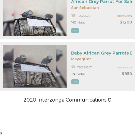
African Grey Parrot For Sal
San Sebastian
7202752971
PR62048274
$1200
140
vistas
MAS
Baby African Grey Parrots Bi
Mayagüez
7202752971
PR62048273
$950
126
vistas
MAS
2020 Interzonga Communications ©
x