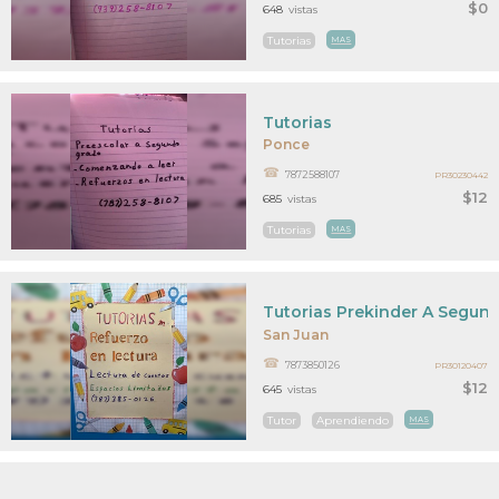
$0
648
vistas
Tutorias
MAS
Tutorias
Ponce
7872588107
PR30230442
$12
685
vistas
Tutorias
MAS
Tutorias Prekinder A Segun
San Juan
7873850126
PR30120407
$12
645
vistas
Tutor
Aprendiendo
MAS