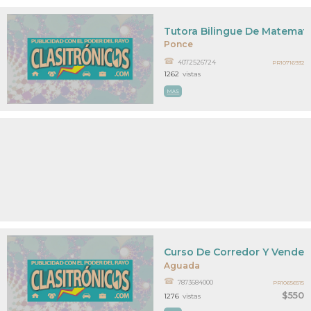
Tutora Bilingue De Matemati
Ponce
4072526724
PR10716932
1262
vistas
MAS
Curso De Corredor Y Vended
Aguada
7873684000
PR10656515
$550
1276
vistas