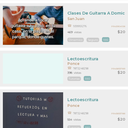
Clases De Guitarra A Domicili
San Juan
9399151276
PR43904108
$20
469
vistas
Dinamico
Seguro
MAS
Lectoescritura
Ponce
7873248298
PR43833789
$20
398
vistas
Tutorias
MAS
Lectoescritura
Ponce
7873248298
PR43833788
$20
554
vistas
Tutorias
MAS