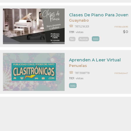
Clases De Piano Para Jovene
Guaynabo
7875296301
PR13642695
$0
1191
vistas
No
Autos
MAS
Aprenden A Leer Virtual
Penuelas
7873908778
PR13452447
1101
vistas
MAS