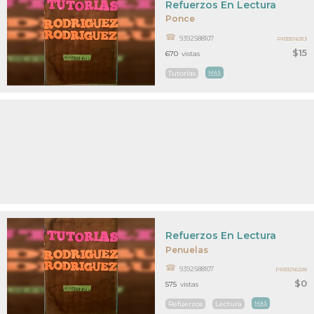
Refuerzos En Lectura
Ponce
9392588107
PR33516313
$15
670
vistas
Tutorías
MAS
Refuerzos En Lectura
Penuelas
9392588107
PR33216228
$0
575
vistas
Refuerzos
Lectura
MAS