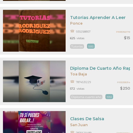
Tutorias Aprender A Leer
Ponce
9392588107
PR33056178
$15
625
vistas
Tutorias
MAS
Diploma De Cuarto Año Rapi
Toa Baja
7874531229
PR32335314
$250
572
vistas
Diploma cuarto año
MAS
Clases De Salsa
San Juan
7876620489
PR31532884