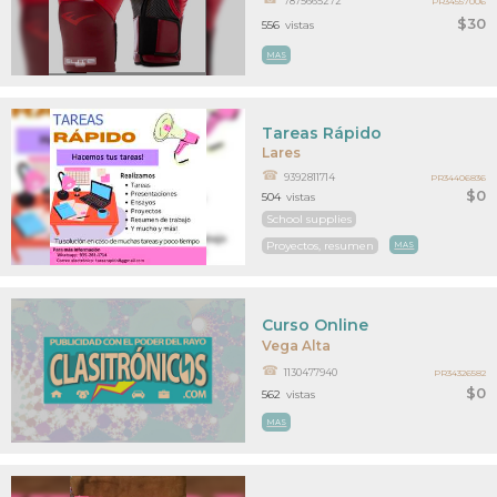
7875665272
PR34557006
$30
556
vistas
MAS
Tareas Rápido
Lares
9392811714
PR34406836
$0
504
vistas
School supplies
Proyectos, resumen
MAS
Curso Online
Vega Alta
1130477940
PR34326582
$0
562
vistas
MAS