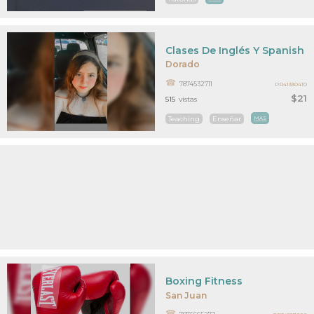
Clases De Inglés Y Spanish 
Dorado
7874532711
PR41330410
$21
515
vistas
Teaching
Enseñar
MAS
Boxing Fitness
San Juan