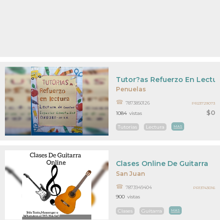
Tutor?as Refuerzo En Lectu
Penuelas
7873850126
PR23729073
$0
1084
vistas
Tutorias
Lectura
MAS
Clases Online De Guitarra
San Juan
7873949404
PR13743016
900
vistas
Clases
Guitarra
MAS