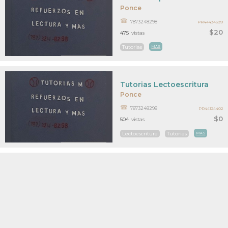
Ponce
7873248298
PR44434599
$20
475
vistas
Tutorias
MAS
Tutorias Lectoescritura
Ponce
7873248298
PR44124402
$0
504
vistas
Lectoescritura
Tutorias
MAS