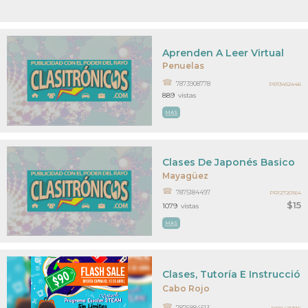
Aprenden A Leer Virtual
Penuelas
7873908778
PR13452446
889
vistas
MAS
Clases De Japonés Basico
Mayagüez
7875184497
PR12720164
$15
1079
vistas
MAS
Clases, Tutoría E Instrucción
Cabo Rojo
7876884513