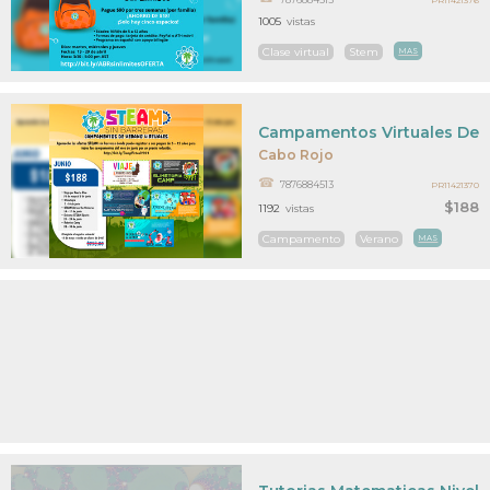
PR11421376
1005
vistas
Clase virtual
Stem
MAS
Campamentos Virtuales De 
Cabo Rojo
7876884513
PR11421370
$188
1192
vistas
Campamento
Verano
MAS