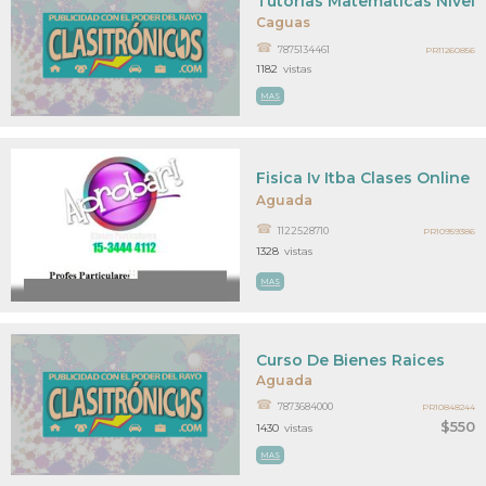
Tutorias Matematicas Nivel 
Caguas
7875134461
PR11260856
1182
vistas
MAS
Fisica Iv Itba Clases Online
Aguada
1122528710
PR10959386
1328
vistas
MAS
Curso De Bienes Raices
Aguada
7873684000
PR10848244
$550
1430
vistas
MAS