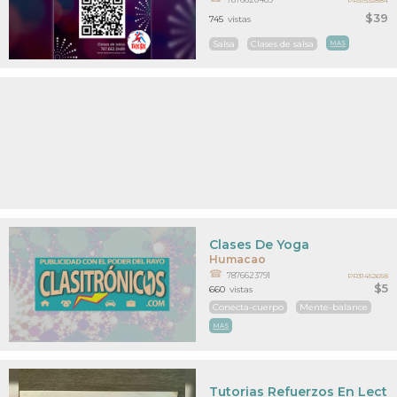
$39
745
vistas
Salsa
Clases de salsa
MAS
Clases De Yoga
Humacao
7876623791
PR31452658
$5
660
vistas
Conecta-cuerpo
Mente-balance
MAS
Tutorias Refuerzos En Lectu