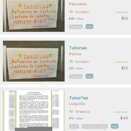
Penuelas
9392598107
PR30951115
$12
628
vistas
Tutorias
MAS
Tutorias
Ponce
9392588107
PR30901174
$12
523
vistas
Tutorias
MAS
Tutor?as
Luquillo
7879889450
PR30760941
$40
572
vistas
Tutor
Ensayos en espa
MAS