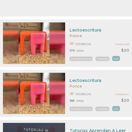
Lectoescritura
Ponce
9392882546
PR53526438
$20
379
vistas
Lectoescritura
Tutorias
MAS
Lectoescritura
Ponce
9392882546
PR53526437
$20
388
vistas
Lectoescritura
Tutorias
MAS
Tutorias Aprenden A Leer