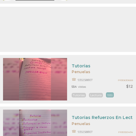
Tutorias
Penuelas
9392588107
PR30630668
$12
554
vistas
Tutorias
Lectura
MAS
Tutorias Refuerzos En Lectu
Penuelas
9392588107
PR30320494