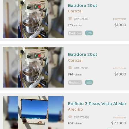
Batidora 20qt
Corozal
7874509083
PR21703237
$1000
733
vistas
Batidora
MAS
Batidora 20qt
Corozal
7874509083
PR21703236
$1000
686
vistas
Batidora
MAS
Edificio 3 Pisos Vista Al Mar
Arecibo
9392872455
PR21552785
$73000
808
vistas