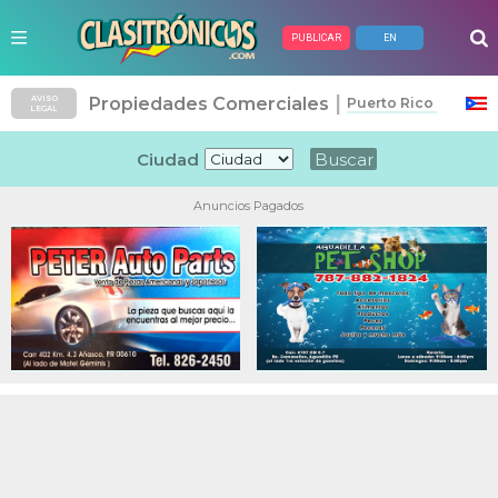
PUBLICAR
EN
|
Propiedades Comerciales
AVISO
Puerto Rico
LEGAL
Ciudad
Anuncios Pagados