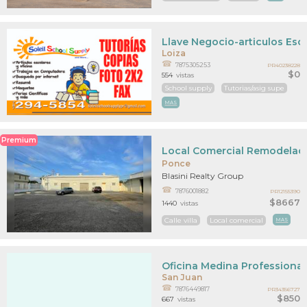
Llave Negocio-articulos Esc, 
Loiza
7875305253
PR40238228
$0
554
vistas
School supply
Tutorias/asig supe
MAS
Premium
Local Comercial Remodelado
Ponce
Blasini Realty Group
7876001882
PR12155390
$8667
1440
vistas
Calle villa
Local comercial
MAS
Oficina Medina Professional
San Juan
7876449817
PR34356727
$850
667
vistas