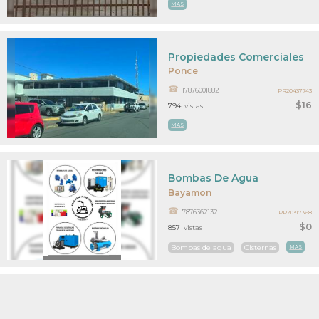
MAS
Propiedades Comerciales
Ponce
17876001882
PR20437743
$16
794
vistas
MAS
Bombas De Agua
Bayamon
7876362132
PR20317368
$0
857
vistas
Bombas de agua
Cisternas
MAS