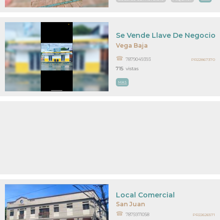
Se Vende Llave De Negocio
Vega Baja
7879049393
PR22867370
715
vistas
MAS
Local Comercial
San Juan
7875971058
PR22626571