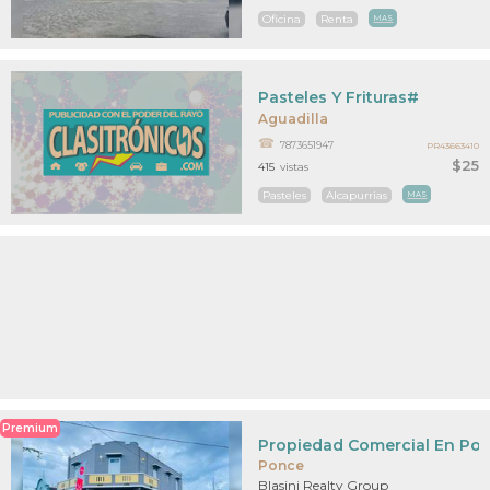
Oficina
Renta
MAS
Pasteles Y Frituras#
Aguadilla
7873651947
PR43663410
$25
415
vistas
Pasteles
Alcapurrias
MAS
Premium
Propiedad Comercial En Po
Ponce
Blasini Realty Group