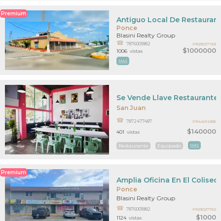
Premium
Antiguo Local De Restaurante
Ponce
Blasini Realty Group
7876001882
PR23027763
$1000000
1006
vistas
MAS
Se Vende Llave Restaurante
San Juan
7872477487
PR44014385
$140000
401
vistas
Restaurante
Equipado
MAS
Premium
Amplia Oficina En El Colise
Ponce
Blasini Realty Group
7876001882
PR23027762
$1000
1124
vistas