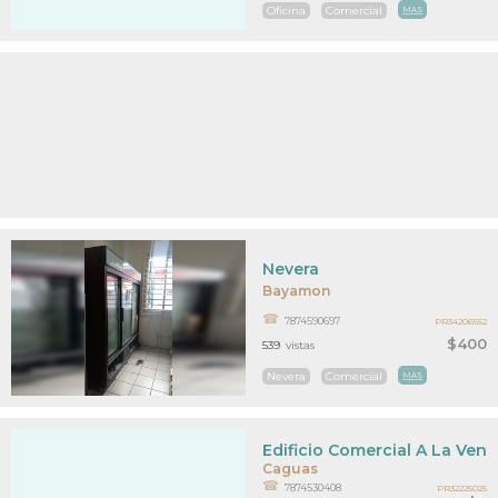
Oficina
Comercial
MAS
Nevera
Bayamon
7874590697
PR34206552
$400
539
vistas
Nevera
Comercial
MAS
Edificio Comercial A La Vent
Caguas
7874530408
PR32225025