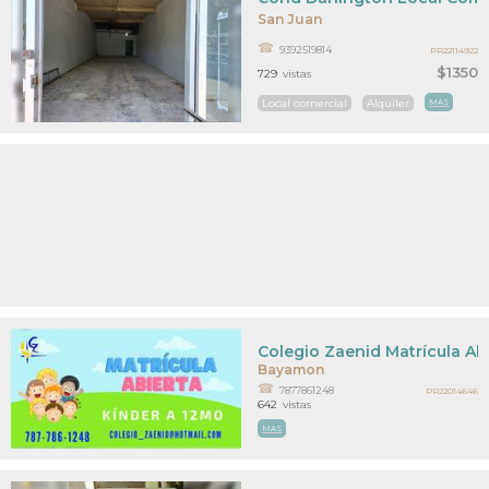
San Juan
9392519814
PR22114922
$1350
729
vistas
Local comercial
Alquiler
MAS
Colegio Zaenid Matrícula Ab
Bayamon
7877861248
PR22014646
642
vistas
MAS