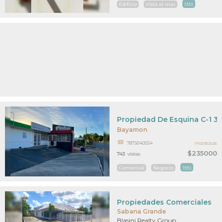
Edificio
Vista al mar
MAS
Propiedad De Esquina C-1 3
Bayamon
7875040554
PR21352026
$235000
743
vistas
Comercial
Negocio
MAS
Propiedades Comerciales
Sabana Grande
Blasini Realty Group