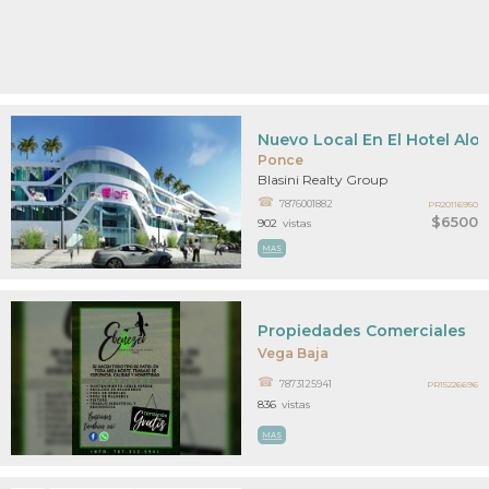
Nuevo Local En El Hotel Alof
Ponce
Blasini Realty Group
7876001882
PR20116950
$6500
902
vistas
MAS
Propiedades Comerciales
Vega Baja
7873125941
PR15226696
836
vistas
MAS