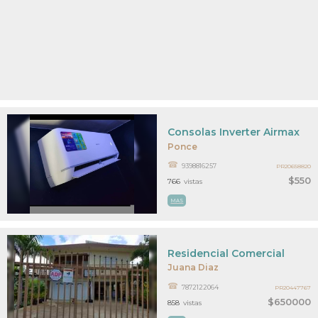
Consolas Inverter Airmax
Ponce
9398816257
PR20658820
$550
766
vistas
MAS
Residencial Comercial
Juana Diaz
7872122064
PR20447767
$650000
858
vistas