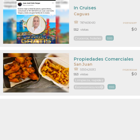
In Cruises
Caguas
7874690410
PR31161697
$0
552
vistas
Cruceros, hoteles
MAS
Propiedades Comerciales
San Juan
9393426913
PR25130248
$0
553
vistas
Limpieza, rapidez
Ecomomico,rico😋
MAS