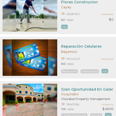
Flores Construcion
Cayey
9392873573
PR23228290
$0
621
vistas
MAS
Reparación Celulares
Bayamon
7872222221
PR22947585
843
vistas
Reparacion
Desbloqueos
MAS
Gran Oportunidad En Galería 
Guaynabo
Olazábal Property Management
7874037582
PR22937532
$4500
700
vistas
Locales comerciale
Alquiler
MAS