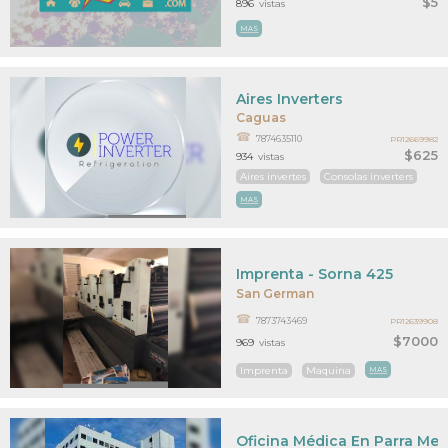
$5
896
vistas
MAS
Aires Inverters
Caguas
7874635110
PR12669982
$625
934
vistas
Aires invertes
Consolas inverters
MAS
Imprenta - Sorna 425
San German
7873743469
PR12639908
$7000
969
vistas
Imprenta
Maquina
MAS
Oficina Médica En Parra Med