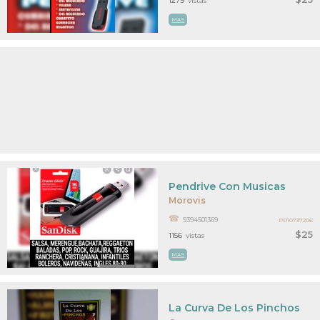
1279
vistas
MAS
Pendrive Con Musicas
Morovis
9394501369
PR10737206
$25
1156
vistas
MAS
La Curva De Los Pinchos