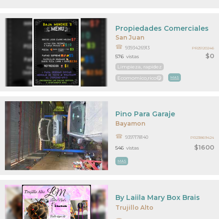
Propiedades Comerciales
San Juan
9393426913
PR25120246
$0
576
vistas
Limpieza, rapidez
Ecomomico,rico😋
MAS
Pino Para Garaje
Bayamon
9397178140
PR23869424
$1600
546
vistas
MAS
By Laiila Mary Box Brais
Trujillo Alto