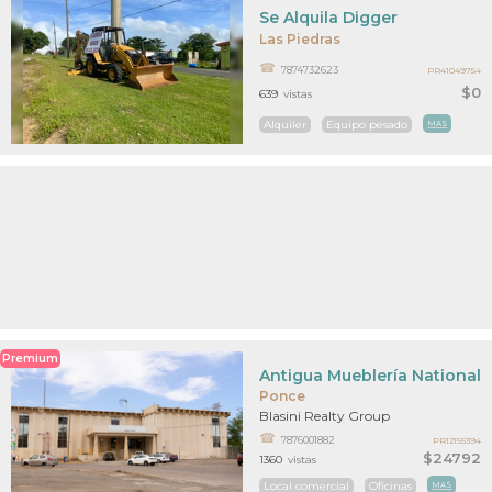
Se Alquila Digger
Las Piedras
7874732623
PR41049754
$0
639
vistas
Alquiler
Equipo pesado
MAS
Premium
Antigua Mueblería National
Ponce
Blasini Realty Group
7876001882
PR12155394
$24792
1360
vistas
Local comercial
Oficinas
MAS