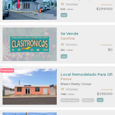
7876001882
PR22616543
$299000
848
vistas
MAS
Se Vende
Carolina
7875131104
PR41530962
$0
582
vistas
MAS
Premium
Local Remodelado Para Ofic
Ponce
Blasini Realty Group
7876001882
PR12215758
$295000
1486
vistas
Oficinas para
Médicos
MAS