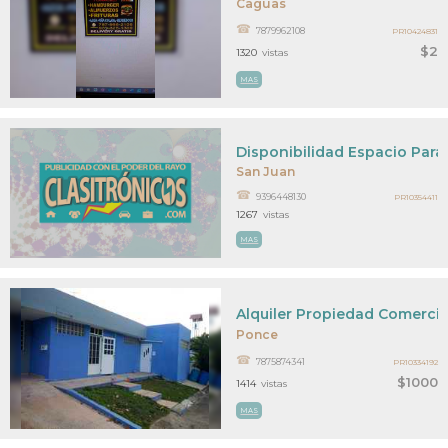
Caguas
7879962108
PR10424831
$2
1320
vistas
MAS
Disponibilidad Espacio Par
San Juan
9396448130
PR10354411
1267
vistas
MAS
Alquiler Propiedad Comercia
Ponce
7875874341
PR10334192
$1000
1414
vistas
MAS