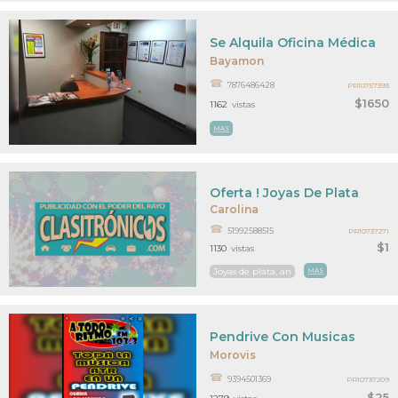
Se Alquila Oficina Médica
Bayamon
7876486428
PR10757393
$1650
1162
vistas
MAS
Oferta ! Joyas De Plata
Carolina
51992588515
PR10737271
$1
1130
vistas
Joyas de plata, an
MAS
Pendrive Con Musicas
Morovis
9394501369
PR10737209
$25