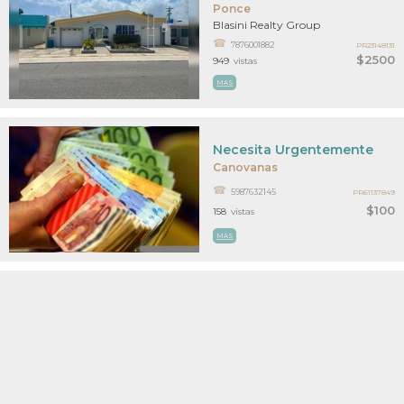
Ponce
Blasini Realty Group
7876001882
PR23148131
$2500
949
vistas
MAS
Necesita Urgentemente
Canovanas
5987632145
PR61137849
$100
158
vistas
MAS