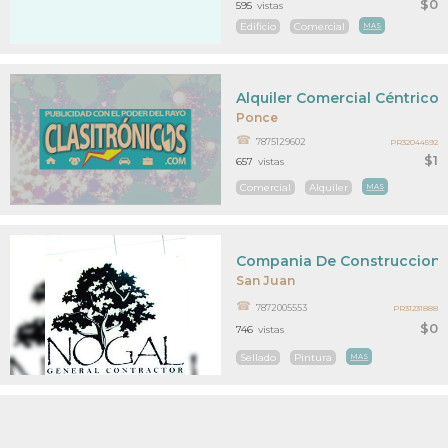
$0
595
vistas
Edificio
Comercial
MAS
Alquiler Comercial Céntric
Ponce
7875129602
PR32044592
$1
657
vistas
Comercial
Alquiler
MAS
Compania De Construccion 
San Juan
7872005553
PR31231888
$0
746
vistas
Sellado
Pintura
MAS