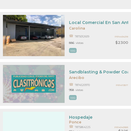
Local Comercial En San Ant
Carolina
7875012609
PR14434218
$2300
886
vistas
MAS
Sandblasting & Powder Coa
Arecibo
7874520970
PR14113517
958
vistas
MAS
Hospedaje
Ponce
7875864225
PR14043383
$225