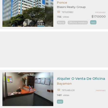
Ponce
Blasini Realty Group
7876001882
PR12054321
$170000
1156
vistas
Parra
Oficina médica
MAS
Alquiler O Venta De Oficina
Bayamon
7876486428
PR11511801
1481
vistas
MAS