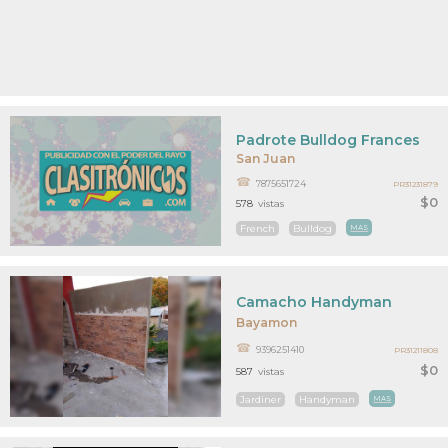
Padrote Bulldog Frances
San Juan
7875651724
PR31231879
$0
578
vistas
French
Bulldog
MAS
Camacho Handyman
Bayamon
9396251410
PR31211808
$0
587
vistas
Jardiner
Handyman
MAS