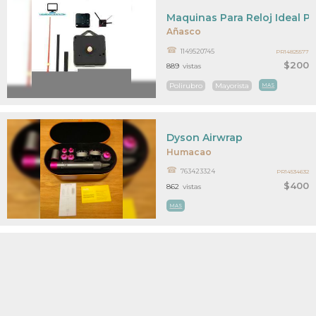
Maquinas Para Reloj Ideal P
Añasco
1149520745
PR14825577
$200
889
vistas
Polirubro
Mayorista
MAS
Dyson Airwrap
Humacao
763423324
PR14534632
$400
862
vistas
MAS