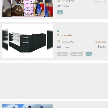
9394051493
PR23328504
604
vistas
MAS
#
Guaynabo
7876407008
PR23238333
$495
702
vistas
Vitrinas
Counters
MAS