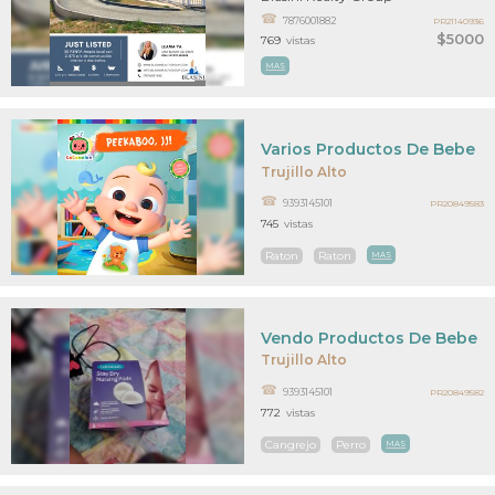
7876001882
PR21140936
$5000
769
vistas
MAS
Varios Productos De Bebe
Trujillo Alto
9393145101
PR20849583
745
vistas
Raton
Raton
MAS
Vendo Productos De Bebe
Trujillo Alto
9393145101
PR20849582
772
vistas
Cangrejo
Perro
MAS