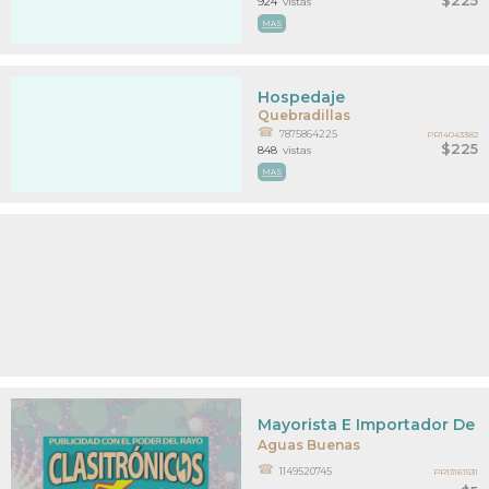
924
vistas
MAS
Hospedaje
Quebradillas
7875864225
PR14043382
$225
848
vistas
MAS
Mayorista E Importador De A
Aguas Buenas
1149520745
PR13161531