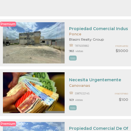
Premium
Propiedad Comercial Industr
Ponce
Blasini Realty Group
7876001882
PR23148132
$5000
983
vistas
MAS
Necesita Urgentemente
Canovanas
5987632145
PR61137850
$100
169
vistas
MAS
Premium
Propiedad Comercial De Ofi