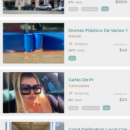
$5500
674
vistas
Local
Comercial
MAS
Drones Plástico De Varios 
Manati
7873601391
PR22405673
$40
2672
vistas
MAS
Gafas De Pr
Canovanas
7874637796
PR22265492
$20
651
vistas
Gafas
Puerto rico
MAS
Cond Darlington Local Comerc