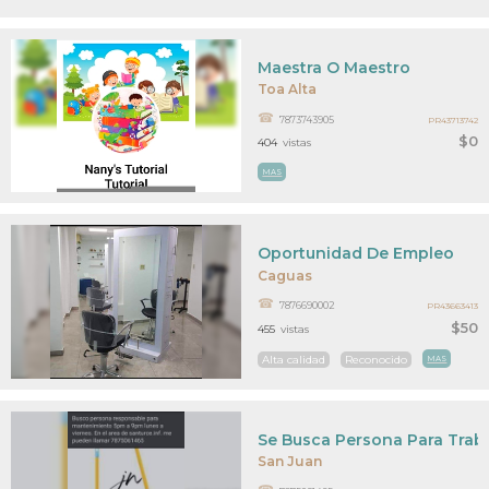
Maestra O Maestro
Toa Alta
7873743905
PR43713742
$0
404
vistas
MAS
Oportunidad De Empleo
Caguas
7876690002
PR43663413
$50
455
vistas
Alta calidad
Reconocido
MAS
Se Busca Persona Para Trab
San Juan