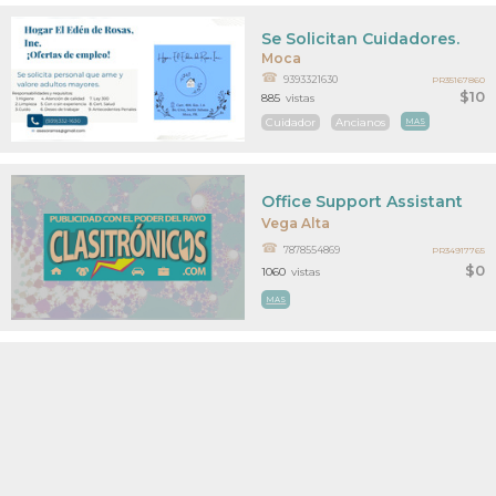
Se Solicitan Cuidadores.
Moca
9393321630
PR35167860
$10
885
vistas
Cuidador
Ancianos
MAS
Office Support Assistant
Vega Alta
7878554869
PR34917765
$0
1060
vistas
MAS