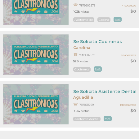
7879902573
PR40639230
$0
1038
vistas
Asistente de
Cocina
MAS
Se Solicita Cocineros
Carolina
7879902573
PR40639229
$0
529
vistas
Cocineros
MAS
Se Solicita Asistente Dental
Aguadilla
7878915169
PR40568990
$0
1036
vistas
Asistente dental
MAS