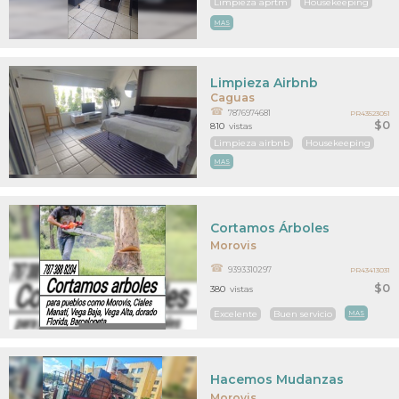
Limpieza aprtm
Housekeeping
MAS
Limpieza Airbnb
Caguas
7876974681
PR43523051
$0
810
vistas
Limpieza airbnb
Housekeeping
MAS
Cortamos Árboles
Morovis
9393310297
PR43413031
$0
380
vistas
Excelente
Buen servicio
MAS
Hacemos Mudanzas
Morovis