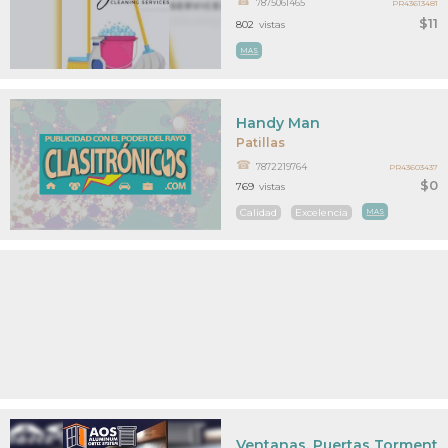
7875061465
PR43613481
$11
802
vistas
MAS
Handy Man
Patillas
7872219764
PR43603437
$0
769
vistas
Calidad
Excelencia
MAS
Ventanas, Puertas Tormente