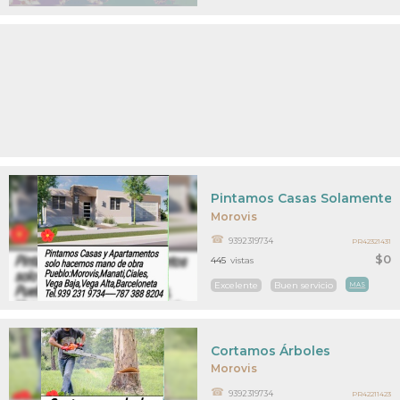
Pintamos Casas Solamente T
Morovis
9392319734
PR42321431
$0
445
vistas
Excelente
Buen servicio
MAS
Cortamos Árboles
Morovis
9392319734
PR42211423