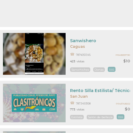
Sanwishero
Caguas
7874051345
PR43833790
$10
423
vistas
Sanwhiches
Donas
MAS
Rento Silla Estilista/ Técni
San Juan
7873493108
PR43743602
$0
773
vistas
Estilista
Salón de belleza
MAS