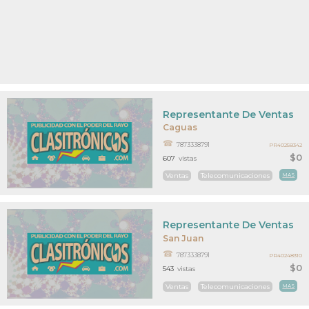
Representante De Ventas
Caguas
7873338791
PR40258342
$0
607
vistas
Ventas
Telecomunicaciones
MAS
Representante De Ventas
San Juan
7873338791
PR40248310
$0
543
vistas
Ventas
Telecomunicaciones
MAS