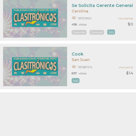
Se Solicita Gerente General
Carolina
7875131104
PR41430786
$0
496
vistas
Gerente
General
MAS
Cook
San Juan
7879817574
PR41420723
$14
897
vistas
MAS