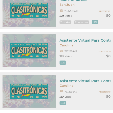
San Juan
7876389470
PR60567521
$0
329
vistas
Tutorías
Educativas
MAS
Asistente Virtual Para Contr
Carolina
7872594431
PR60107320
$0
369
vistas
MAS
Asistente Virtual Para Contr
Carolina
7872594431
PR60107319
$0
339
vistas
MAS