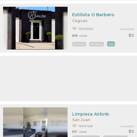
Estilista O Barbero
Caguas
7876690002
PR43533095
$0
808
vistas
Estilista
Barbero
MAS
Limpieza Airbnb
San Juan
7876974681
PR43523052
$0
837
vistas