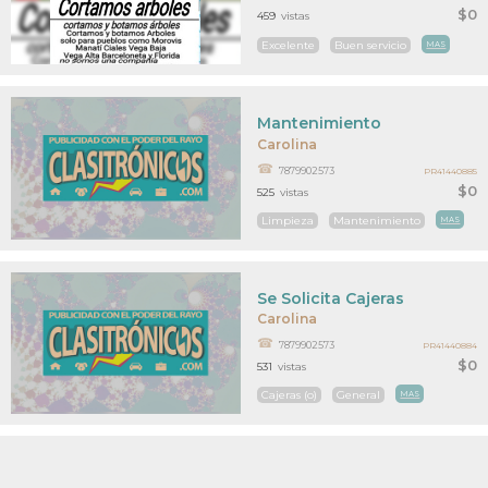
$0
459
vistas
Excelente
Buen servicio
MAS
Mantenimiento
Carolina
7879902573
PR41440885
$0
525
vistas
Limpieza
Mantenimiento
MAS
Se Solicita Cajeras
Carolina
7879902573
PR41440884
$0
531
vistas
Cajeras (o)
General
MAS