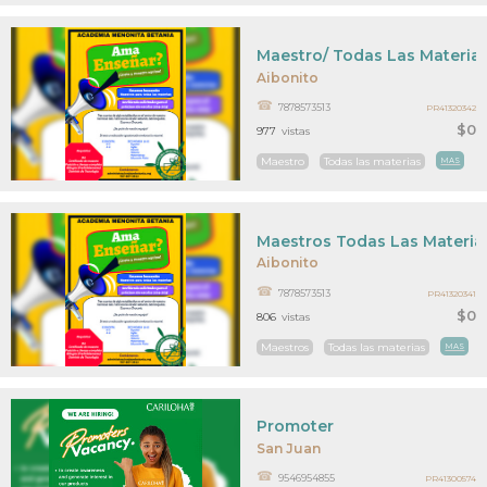
Maestro/ Todas Las Materias
Aibonito
7878573513
PR41320342
$0
977
vistas
Maestro
Todas las materias
MAS
Maestros Todas Las Materia
Aibonito
7878573513
PR41320341
$0
806
vistas
Maestros
Todas las materias
MAS
Promoter
San Juan
9546954855
PR41300574