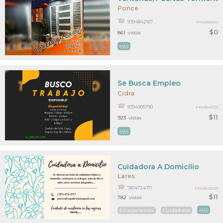
Ponce
9394842107
PR43553152
$0
861
vistas
MAS
Se Busca Empleo
Cidra
9394905790
PR43543122
$11
923
vistas
MAS
Cuidadora A Domicilio
Lares
7874724717
PR43543109
$11
782
vistas
Envejecientes
Cuidadoras
MAS