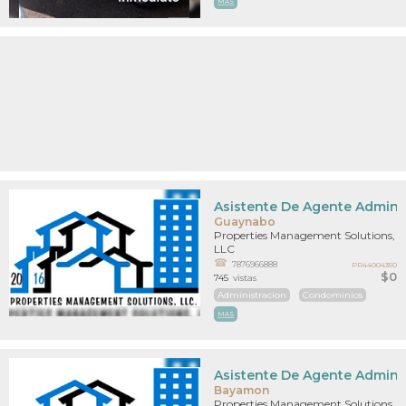
MAS
Asistente De Agente Admini
Guaynabo
Properties Management Solutions,
LLC
7876966888
PR44004350
$0
745
vistas
Administracion
Condominios
MAS
Asistente De Agente Admini
Bayamon
Properties Management Solutions,