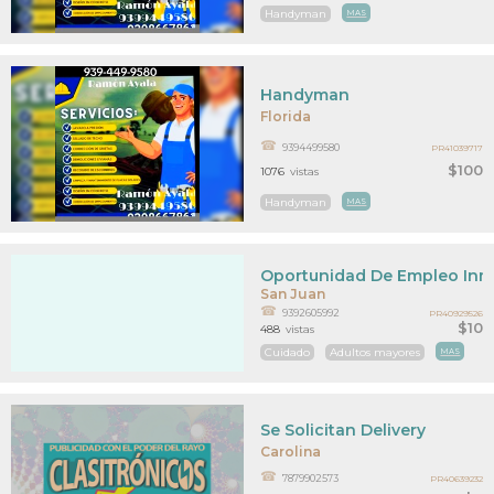
Handyman
MAS
Handyman
Florida
9394499580
PR41039717
$100
1076
vistas
Handyman
MAS
Oportunidad De Empleo Inm
San Juan
9392605992
PR40929526
$10
488
vistas
Cuidado
Adultos mayores
MAS
Se Solicitan Delivery
Carolina
7879902573
PR40639232