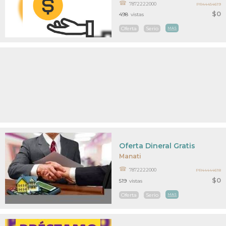
7872222000
PR44454619
$0
498
vistas
Oferta
Serio
MAS
Oferta Dineral Gratis
Manati
7872222000
PR44444618
$0
519
vistas
Oferta
Serio
MAS