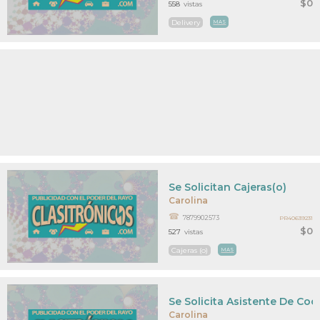
$0
558
vistas
Delivery
MAS
Se Solicitan Cajeras(o)
Carolina
7879902573
PR40639231
$0
527
vistas
Cajeras (o)
MAS
Se Solicita Asistente De Coc
Carolina