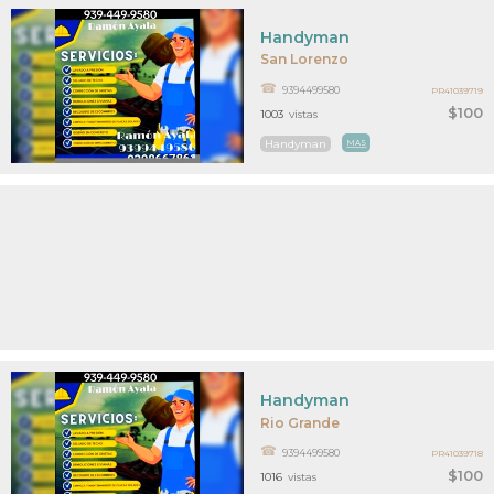
Handyman
San Lorenzo
9394499580
PR41039719
$100
1003
vistas
Handyman
MAS
Handyman
Rio Grande
9394499580
PR41039718
$100
1016
vistas