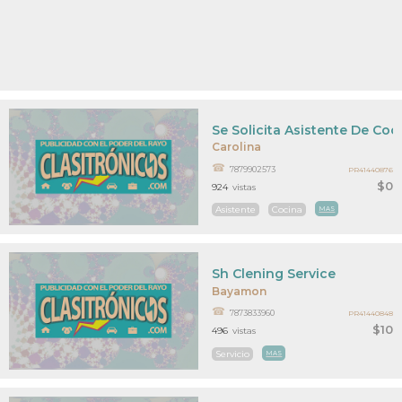
Se Solicita Asistente De Coc
Carolina
7879902573
PR41440876
$0
924
vistas
Asistente
Cocina
MAS
Sh Clening Service
Bayamon
7873833960
PR41440848
$10
496
vistas
Servicio
MAS