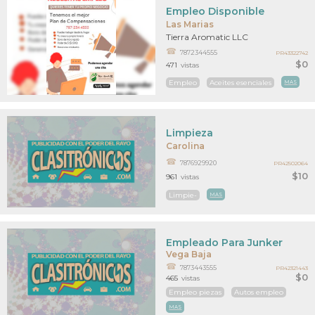
Empleo Disponible
Las Marias
Tierra Aromatic LLC
7872344555
PR43322742
$0
471
vistas
Empleo
Aceites esenciales
MAS
Limpieza
Carolina
7876929920
PR42502064
$10
961
vistas
Limpie-
MAS
Empleado Para Junker
Vega Baja
7873443555
PR42321443
$0
465
vistas
Empleo piezas
Autos empleo
MAS