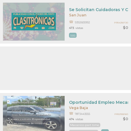
Se Solicitan Cuidadoras Y C
San Juan
9392605992
PR54256720
$0
473
vistas
MAS
Oportunidad Empleo Mecani
Vega Baja
7873443555
PR52926160
$0
474
vistas
Mecanico part time