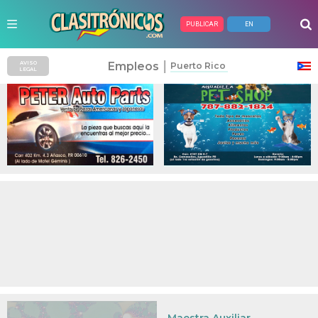
PUBLICAR
EN
Anuncios Pagados
|
Empleos
AVISO
Puerto Rico
LEGAL
Maestra Auxiliar