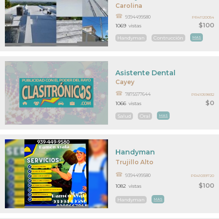
Carolina
9394499580
PR41120054
$100
1069
vistas
Handyman
Contrucción
MAS
Asistente Dental
Cayey
7875577644
PR41059832
$0
1066
vistas
Salud
Oral
MAS
Handyman
Trujillo Alto
9394499580
PR41039720
$100
1082
vistas
Handyman
MAS