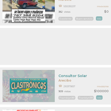
9393310297
PR43413030
$0
382
vistas
Excelente
Buen servicio
MAS
Consultor Solar
Arecibo
2103179057
PR43332758
$100000
909
vistas
Framklyn99
Franklyn99
MAS