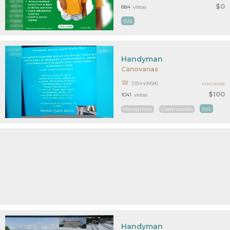
$0
884
vistas
MAS
Handyman
Canovanas
9394499580
PR41120055
$100
1041
vistas
Handyman
Contrucción
MAS
Handyman