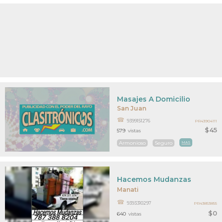
Masajes A Domicilio
San Juan
9399151276
PR43904111
$45
579
vistas
Armonioso
Seguro
MAS
Hacemos Mudanzas
Manati
9393310297
PR43853855
$0
640
vistas