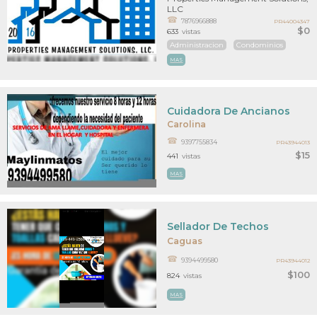
LLC
7876966888
PR44004347
$0
633
vistas
Administracion
Condominios
MAS
Cuidadora De Ancianos
Carolina
9397755834
PR43944013
$15
441
vistas
MAS
Sellador De Techos
Caguas
9394499580
PR43944012
$100
824
vistas
MAS