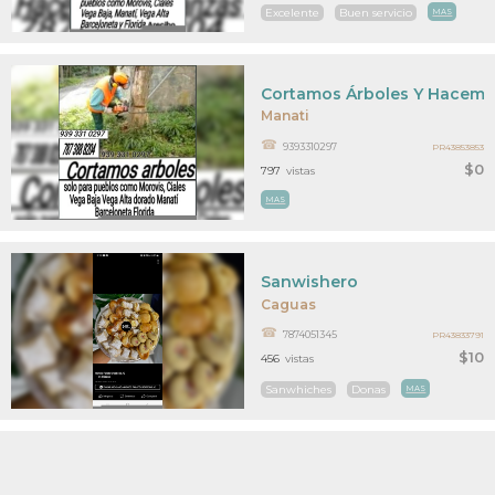
Excelente
Buen servicio
MAS
Cortamos Árboles Y Hacemo
Manati
9393310297
PR43853853
$0
797
vistas
MAS
Sanwishero
Caguas
7874051345
PR43833791
$10
456
vistas
Sanwhiches
Donas
MAS