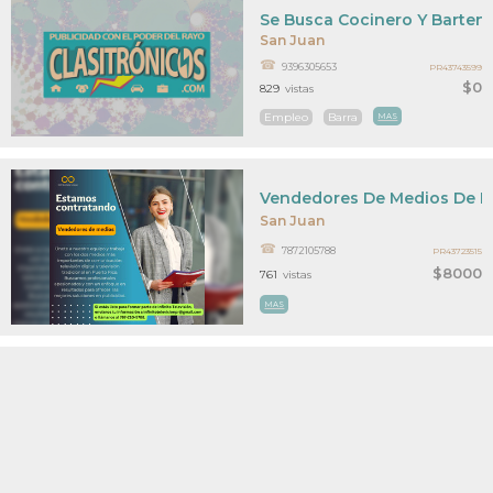
Se Busca Cocinero Y Barten
San Juan
9396305653
PR43743599
$0
829
vistas
Empleo
Barra
MAS
Vendedores De Medios De Pu
San Juan
7872105788
PR43723515
$8000
761
vistas
MAS