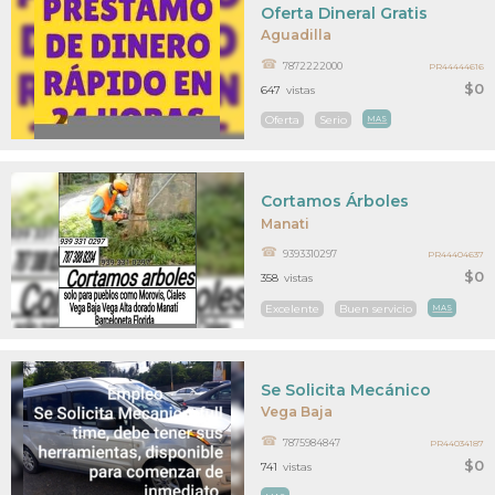
Oferta Dineral Gratis
Aguadilla
7872222000
PR44444616
$0
647
vistas
Oferta
Serio
MAS
Cortamos Árboles
Manati
9393310297
PR44404637
$0
358
vistas
Excelente
Buen servicio
MAS
Se Solicita Mecánico
Vega Baja
7875984847
PR44034187
$0
741
vistas