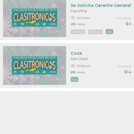
Se Solicita Gerente General
Carolina
7875131104
PR41430786
$0
495
vistas
Gerente
General
MAS
Cook
San Juan
7879817574
PR41420723
$14
895
vistas
MAS