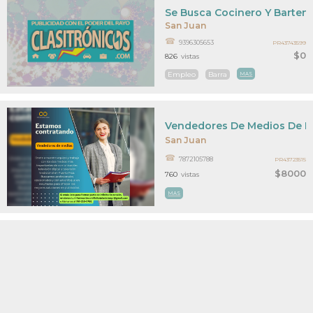
Se Busca Cocinero Y Barten
San Juan
9396305653
PR43743599
$0
826
vistas
Empleo
Barra
MAS
Vendedores De Medios De Pu
San Juan
7872105788
PR43723515
$8000
760
vistas
MAS