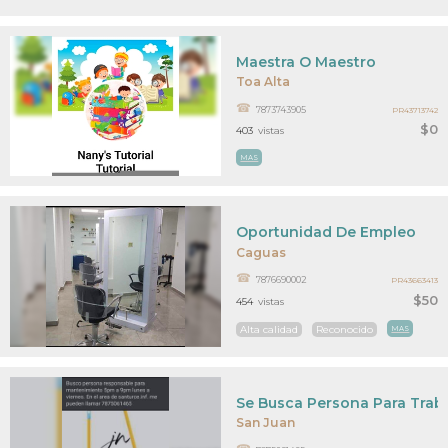
Maestra O Maestro
Toa Alta
7873743905
PR43713742
$0
403
vistas
MAS
Oportunidad De Empleo
Caguas
7876690002
PR43663413
$50
454
vistas
Alta calidad
Reconocido
MAS
Se Busca Persona Para Trab
San Juan