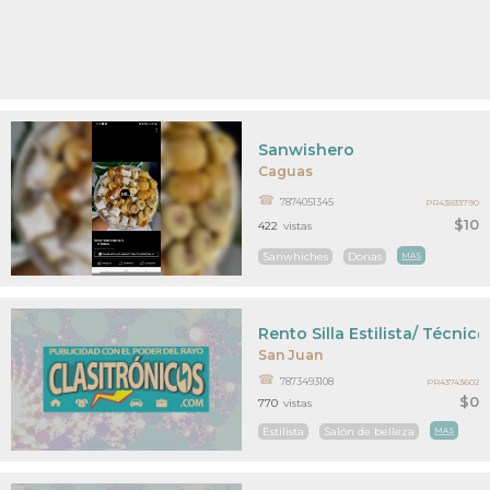
Sanwishero
Caguas
7874051345
PR43833790
$10
422
vistas
Sanwhiches
Donas
MAS
Rento Silla Estilista/ Técni
San Juan
7873493108
PR43743602
$0
770
vistas
Estilista
Salón de belleza
MAS