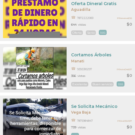
Oferta Dineral Gratis
Aguadilla
7872222000
PR44444616
$0
644
vistas
Oferta
Serio
MAS
Cortamos Árboles
Manati
9393310297
PR44404637
$0
356
vistas
Excelente
Buen servicio
MAS
Se Solicita Mecánico
Vega Baja
7875984847
PR44034187
$0
739
vistas