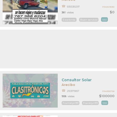
9393310297
PR43413030
$0
381
vistas
Excelente
Buen servicio
MAS
Consultor Solar
Arecibo
2103179057
PR43332758
$100000
908
vistas
Framklyn99
Franklyn99
MAS