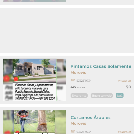
Pintamos Casas Solamente T
Morovis
9392319734
PR42321431
$0
445
vistas
Excelente
Buen servicio
MAS
Cortamos Árboles
Morovis
9392319734
PR42211423