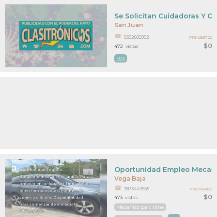
Se Solicitan Cuidadoras Y C
San Juan
9392605992
PR54256720
$0
472
vistas
MAS
Oportunidad Empleo Mecani
Vega Baja
7873443555
PR52926160
$0
473
vistas
Mecanico part time