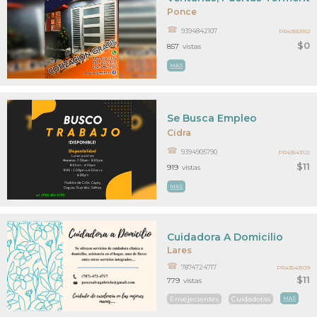
Ponce
9394842107
PR43553152
$0
857
vistas
MAS
Se Busca Empleo
Cidra
9394905790
PR43543122
$11
919
vistas
MAS
Cuidadora A Domicilio
Lares
7874724717
PR43543109
$11
779
vistas
Envejecientes
Cuidadoras
MAS