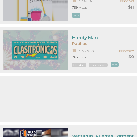
7875061465
PR43613481
$11
799
vistas
MAS
Handy Man
Patillas
7872219764
PR43603437
$0
768
vistas
Calidad
Excelencia
MAS
Ventanas, Puertas Tormente