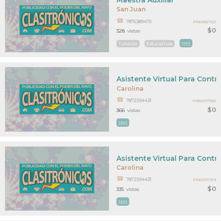
San Juan
7876389470
PR60567521
$0
328
vistas
Tutorías
Educativas
MAS
Asistente Virtual Para Contr
Carolina
7872594431
PR60107320
$0
366
vistas
MAS
Asistente Virtual Para Contr
Carolina
7872594431
PR60107319
$0
335
vistas
MAS