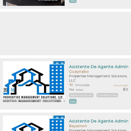
MAS
Asistente De Agente Admini
Guaynabo
Properties Management Solutions,
LLC
7876966888
PR44004350
$0
744
vistas
Administracion
Condominios
MAS
Asistente De Agente Admini
Bayamon
Properties Management Solutions,