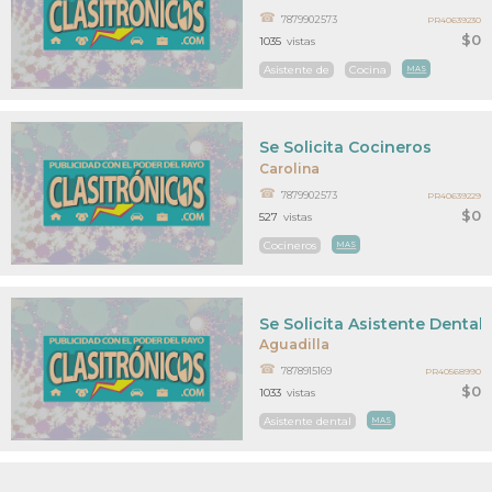
7879902573
PR40639230
$0
1035
vistas
Asistente de
Cocina
MAS
Se Solicita Cocineros
Carolina
7879902573
PR40639229
$0
527
vistas
Cocineros
MAS
Se Solicita Asistente Dental
Aguadilla
7878915169
PR40568990
$0
1033
vistas
Asistente dental
MAS