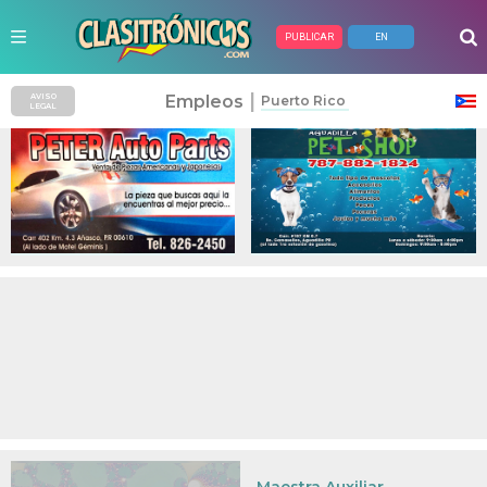
PUBLICAR
EN
Anuncios Pagados
|
Empleos
AVISO
Puerto Rico
LEGAL
Maestra Auxiliar