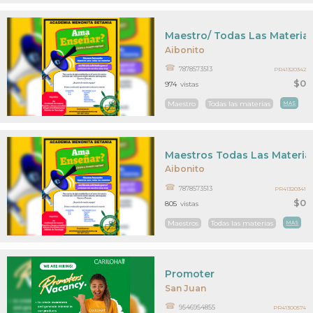
Maestro/ Todas Las Materias
Aibonito
7878573513
PR41320342
$0
974
vistas
Maestro
Todas las materias
MAS
Maestros Todas Las Materia
Aibonito
7878573513
PR41320341
$0
805
vistas
Maestros
Todas las materias
MAS
Promoter
San Juan
9546954855
PR41300574