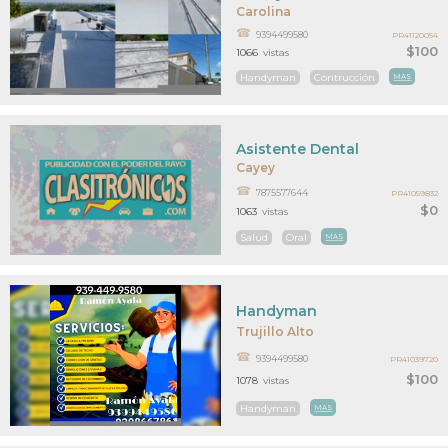
Carolina
9394499580
PR41120054
$100
1066
vistas
Handyman
Contrucción
MAS
Asistente Dental
Cayey
7875577644
PR41059832
$0
1063
vistas
Salud
Oral
MAS
Handyman
Trujillo Alto
9394499580
PR41039720
$100
1078
vistas
Handyman
MAS