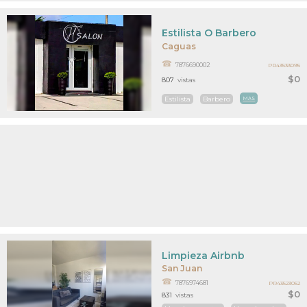
Estilista O Barbero
Caguas
7876690002
PR43533095
$0
807
vistas
Estilista
Barbero
MAS
Limpieza Airbnb
San Juan
7876974681
PR43523052
$0
831
vistas