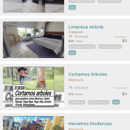
Limpieza aprtm
Housekeeping
MAS
Limpieza Airbnb
Caguas
7876974681
PR43523051
$0
809
vistas
Limpieza airbnb
Housekeeping
MAS
Cortamos Árboles
Morovis
9393310297
PR43413031
$0
379
vistas
Excelente
Buen servicio
MAS
Hacemos Mudanzas
Morovis