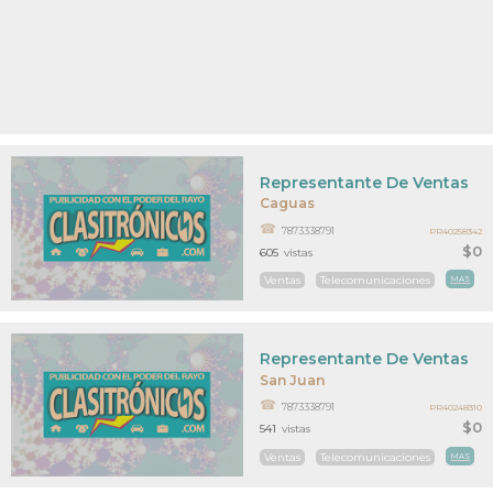
Representante De Ventas
Caguas
7873338791
PR40258342
$0
605
vistas
Ventas
Telecomunicaciones
MAS
Representante De Ventas
San Juan
7873338791
PR40248310
$0
541
vistas
Ventas
Telecomunicaciones
MAS