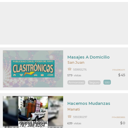
Masajes A Domicilio
San Juan
9399151276
PR43904111
$45
579
vistas
Armonioso
Seguro
MAS
Hacemos Mudanzas
Manati
9393310297
PR43853855
$0
639
vistas