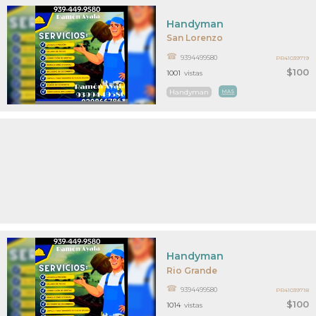
Handyman
San Lorenzo
9394499580
PR41039719
$100
1001
vistas
Handyman
MAS
Handyman
Rio Grande
9394499580
PR41039718
$100
1014
vistas