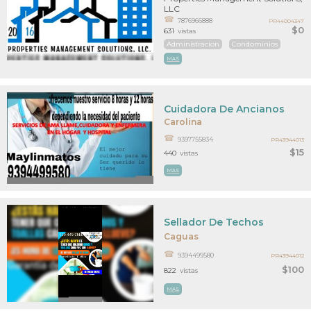
LLC
7876966888
PR44004347
$0
631
vistas
Administracion
Condominios
MAS
Cuidadora De Ancianos
Carolina
9397755834
PR43944013
$15
440
vistas
MAS
Sellador De Techos
Caguas
9394499580
PR43944012
$100
822
vistas
MAS