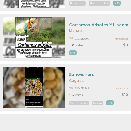
Excelente
Buen servicio
MAS
Cortamos Árboles Y Hacemo
Manati
9393310297
PR43853853
$0
793
vistas
MAS
Sanwishero
Caguas
7874051345
PR43833791
$10
453
vistas
Sanwhiches
Donas
MAS