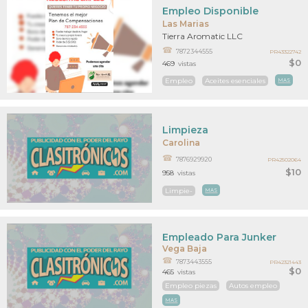
Empleo Disponible
Las Marias
Tierra Aromatic LLC
7872344555
PR43322742
$0
469
vistas
Empleo
Aceites esenciales
MAS
Limpieza
Carolina
7876929920
PR42502064
$10
958
vistas
Limpie-
MAS
Empleado Para Junker
Vega Baja
7873443555
PR42321443
$0
465
vistas
Empleo piezas
Autos empleo
MAS