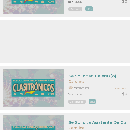
$0
557
vistas
Delivery
MAS
Se Solicitan Cajeras(o)
Carolina
7879902573
PR40639231
$0
527
vistas
Cajeras (o)
MAS
Se Solicita Asistente De Coc
Carolina