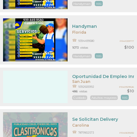
Handyman
MAS
Handyman
Florida
9394499580
PR41039717
$100
1073
vistas
Handyman
MAS
Oportunidad De Empleo Inm
San Juan
9392605992
PR40929526
$10
486
vistas
Cuidado
Adultos mayores
MAS
Se Solicitan Delivery
Carolina
7879902573
PR40639232