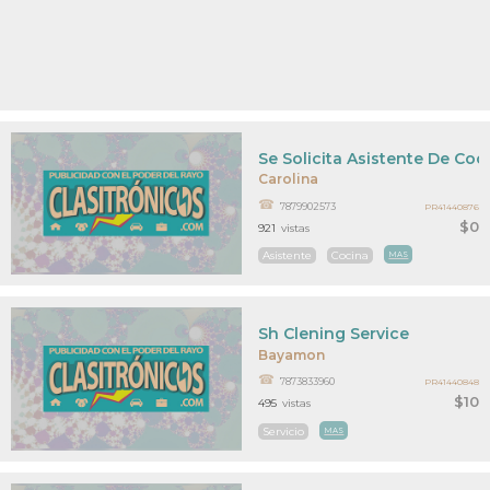
Se Solicita Asistente De Coc
Carolina
7879902573
PR41440876
$0
921
vistas
Asistente
Cocina
MAS
Sh Clening Service
Bayamon
7873833960
PR41440848
$10
495
vistas
Servicio
MAS