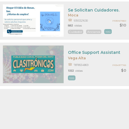
Se Solicitan Cuidadores.
Moca
9393321630
PR35167860
$10
883
vistas
Cuidador
Ancianos
MAS
Office Support Assistant
Vega Alta
7878554869
PR34917765
$0
1053
vistas
MAS