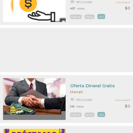
7872222000
PR44454619
$0
497
vistas
Oferta
Serio
MAS
Oferta Dineral Gratis
Manati
7872222000
PR44444618
$0
516
vistas
Oferta
Serio
MAS