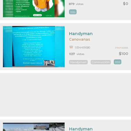
$0
879
vistas
MAS
Handyman
Canovanas
9394499580
PR41120055
$100
1037
vistas
Handyman
Contrucción
MAS
Handyman