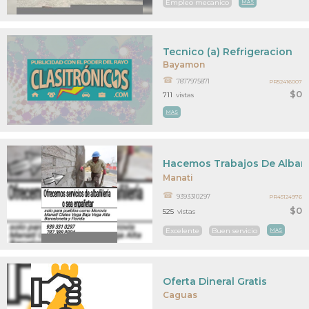
Empleo mecanico
MAS
Tecnico (a) Refrigeracion
Bayamon
7877975871
PR52416007
$0
711
vistas
MAS
Hacemos Trabajos De Albañi
Manati
9393310297
PR45124976
$0
525
vistas
Excelente
Buen servicio
MAS
Oferta Dineral Gratis
Caguas