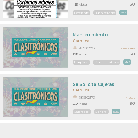
$0
459
vistas
Excelente
Buen servicio
MAS
Mantenimiento
Carolina
7879902573
PR41440885
$0
525
vistas
Limpieza
Mantenimiento
MAS
Se Solicita Cajeras
Carolina
7879902573
PR41440884
$0
530
vistas
Cajeras (o)
General
MAS