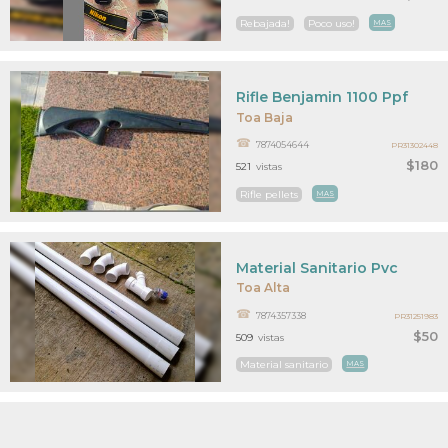
Rebajada!
Poco uso!
MAS
Rifle Benjamin 1100 Ppf
Toa Baja
7874054644
PR31302448
$180
521
vistas
Rifle pellets
MAS
Material Sanitario Pvc
Toa Alta
7874357338
PR31251983
$50
509
vistas
Material sanitario
MAS