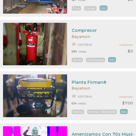
Pino
Garaje
MAS
Compresor
Bayamon
9397178140
PR23819281
$0
594
vistas
Venta
Compresor
MAS
Planta Firman#
Bayamon
9397178140
PR23819280
$700
614
vistas
Planta
Firman 1000-8000
MAS
Amenizamos Con 70s Music