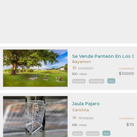
Se Vende Panteón En Los C
Bayamon
6463050159
PR40509095
$10000
500
vistas
Tumba
Panteón
MAS
Jaula Pajaro
Carolina
7875506566
PR40258346
$75
595
vistas
Jaula
Pajaros
MAS