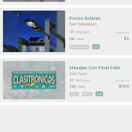
Focos Solares
San Sebastian
7876125921
PR34807679
$2
546
vistas
Foco solares
MAS
Masajes Con Final Feliz
San Juan
7872343412
PR34356705
$300
1083
vistas
Dark
Mejia
MAS