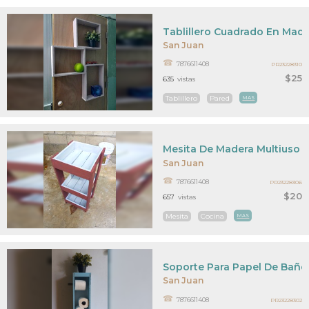
Tablillero Cuadrado En Made
San Juan
7876611408
PR23228310
$25
635
vistas
Tablillero
Pared
MAS
Mesita De Madera Multiuso
San Juan
7876611408
PR23228306
$20
657
vistas
Mesita
Cocina
MAS
Soporte Para Papel De Baño
San Juan
7876611408
PR23228302