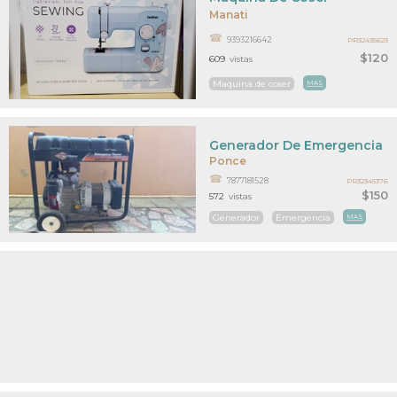
Manati
9393216642
PR32435623
$120
609
vistas
Maquina de coser
MAS
Generador De Emergencia
Ponce
7877181528
PR32345376
$150
572
vistas
Generador
Emergencia
MAS