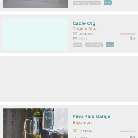
Tennis originales
MAS
Cable Otg
Trujillo Alto
7876131887
PR24309692
$3
510
vistas
New
Cable otg
MAS
Pino Para Garaje
Bayamon
9397178140
PR23869422
$0
521
vistas