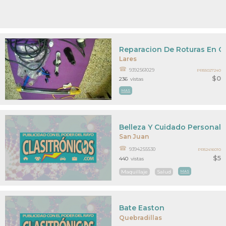
Reparacion De Roturas En Cr
Lares
9392561029
PR55027240
$0
236
vistas
MAS
Belleza Y Cuidado Personal
San Juan
9394255530
PR52416010
$5
440
vistas
Maquillaje
Salud
MAS
Bate Easton
Quebradillas