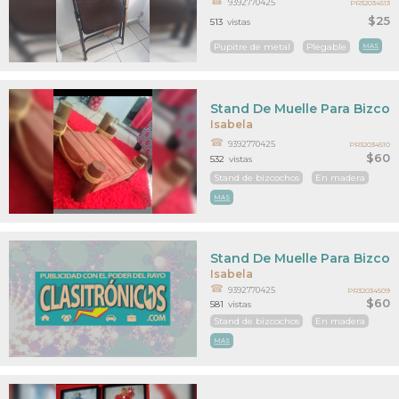
9392770425
PR32034513
$25
513
vistas
Pupitre de metal
Plegable
MAS
Stand De Muelle Para Bizc
Isabela
9392770425
PR32034510
$60
532
vistas
Stand de bizcochos
En madera
MAS
Stand De Muelle Para Bizc
Isabela
9392770425
PR32034509
$60
581
vistas
Stand de bizcochos
En madera
MAS