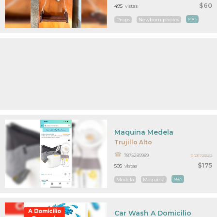
$60
495
vistas
Props
Newborn photos
MAS
Maquina Medela
Trujillo Alto
7875289989
PR31723562
$175
505
vistas
Medela
Maquina
MAS
Car Wash A Domicilio