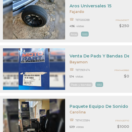
Aros Universales 15
Fajardo
7876066188
PR42451617
$250
496
vistas
Aros
MAS
Venta De Pads Y Bandas De 
Bayamon
7879901474
PR41440866
$0
514
vistas
Pads y bandas
MAS
Paquete Equipo De Sonido
Carolina
7874133584
PR41420710
$1000
509
vistas