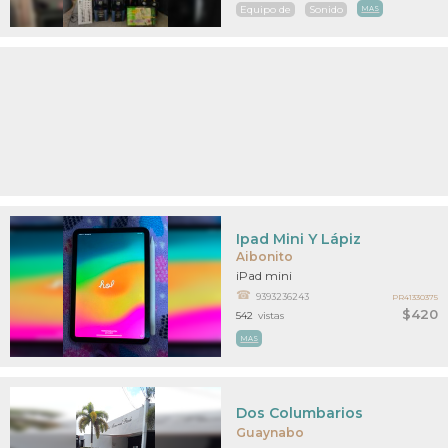
Equipo de
Sonido
MAS
Ipad Mini Y Lápiz
Aibonito
iPad mini
9393236243
PR41330375
$420
542
vistas
MAS
Dos Columbarios
Guaynabo