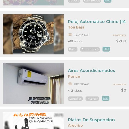
Juegos
Casi nuevo
MAS
Reloj Automatico Chino (f4)
Toa Baja
9392323628
PR43623252
$200
485
vistas
Reloj
Automatico
MAS
Aires Acondicionados
Ponce
7872986448
PR43543129
$0
442
vistas
Consolas
Inverter
MAS
Platos De Suspencion
Arecibo