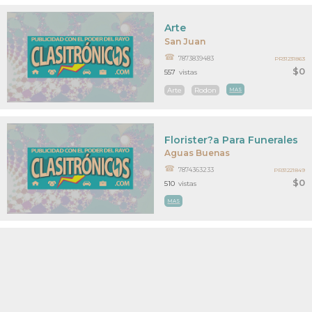
Arte
San Juan
7873839483
PR31231863
$0
557
vistas
Arte
Rodon
MAS
Florister?a Para Funerales
Aguas Buenas
7874363233
PR31221849
$0
510
vistas
MAS