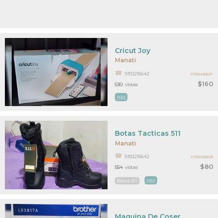
Cricut Joy
Manati
9393216642
PR32435627
$160
530
vistas
MAS
Botas Tacticas 511
Manati
9393216642
PR32435625
$80
554
vistas
Botas 511
MAS
Maquina De Coser