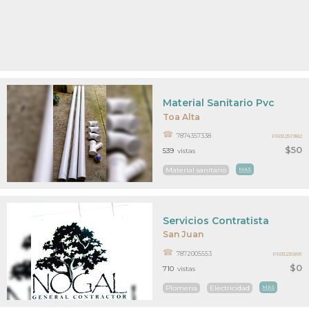
Material Sanitario Pvc
Toa Alta
7874357338
PR31251982
$50
539
vistas
Material sanitario
MAS
Servicios Contratista
San Juan
7872005553
PR31231891
$0
710
vistas
Plomeria
Electricidad
MAS