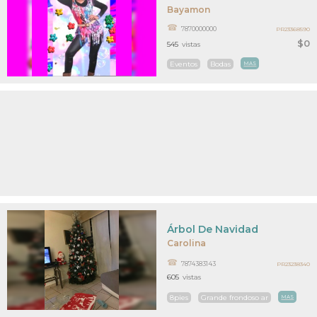
Bayamon
7870000000
PR23368590
$0
545
vistas
Eventos
Bodas
MAS
Árbol De Navidad
Carolina
7874383143
PR23238340
605
vistas
8pies
Grande frondoso ar
MAS