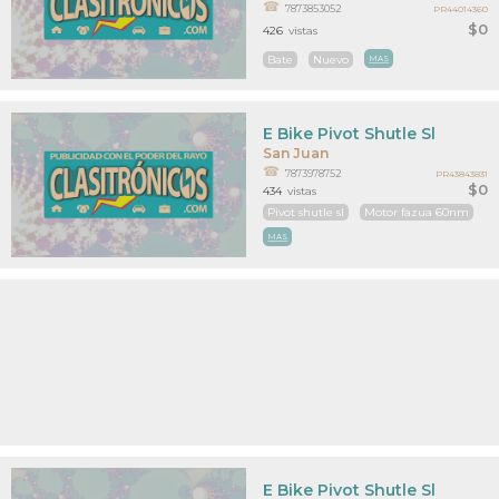
7873853052
PR44014360
$0
426
vistas
Bate
Nuevo
MAS
E Bike Pivot Shutle Sl
San Juan
7873978752
PR43843831
$0
434
vistas
Pivot shutle sl
Motor fazua 60nm
MAS
E Bike Pivot Shutle Sl