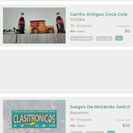
Carrito Antiguo Coca Cola
Villalba
7873252494
PR43653379
$0
404
vistas
Antiguedades
Coca cola
MAS
Juegos De Nintendo Switch
Bayamon
7874832698
PR43643320
$30
462
vistas