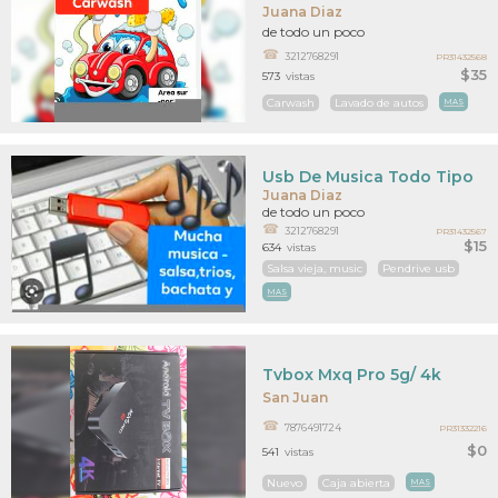
Juana Diaz
de todo un poco
3212768291
PR31432568
$35
573
vistas
Carwash
Lavado de autos
MAS
Usb De Musica Todo Tipo
Juana Diaz
de todo un poco
3212768291
PR31432567
$15
634
vistas
Salsa vieja, music
Pendrive usb
MAS
Tvbox Mxq Pro 5g/ 4k
San Juan
7876491724
PR31332216
$0
541
vistas
Nuevo
Caja abierta
MAS