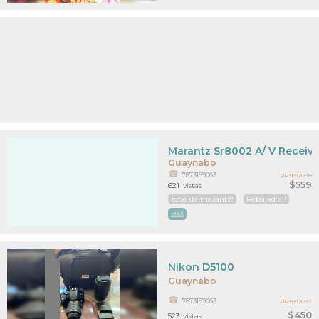
Marantz Sr8002 A/ V Receive
Guaynabo
7873199063
PR31312098
$559
621
vistas
Tope de marantz!
Rebajado!!!
MAS
Nikon D5100
Guaynabo
7873199063
PR31312097
$450
523
vistas