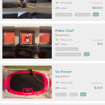
7872221046
PR41300576
$6000
475
vistas
Columbarios
Cementerio
MAS
Plato Chef
Bayamon
7876424203
PR40639223
$10
547
vistas
Decoración cocina
Decoración comedor
MAS
Vx Power
Bayamon
7876424203
PR40639222
$200
509
vistas
Ejercicio
Salud
MAS