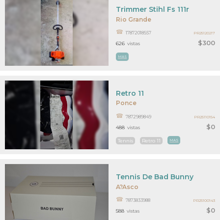
Trimmer Stihl Fs 111r
Rio Grande
17872018557
PR25120217
$300
626
vistas
MAS
Retro 11
Ponce
7872989849
PR25110154
$0
488
vistas
Tennis
Retro 11
MAS
Tennis De Bad Bunny
A?asco
7873833988
PR25100143
$0
588
vistas