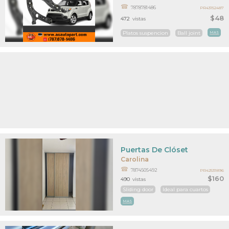
7878781486
PR43152487
$48
472
vistas
Platos suspencion
Ball joint
MAS
Puertas De Clóset
Carolina
7874505492
PR42531896
$160
490
vistas
Sliding door
Ideal para cuartos
MAS