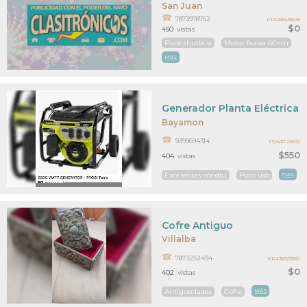
San Juan
7873978752
PR43843828
$0
450
vistas
Pivot shutle sl
Motor fazua 60nm
MAS
Generador Planta Eléctrica 
Bayamon
9399694314
PR43723532
$550
404
vistas
Excelentes condici
Poco uso
MAS
Cofre Antiguo
Villalba
7873252494
PR43653380
$0
402
vistas
Antiguedades
Cofre
MAS