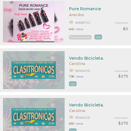
Pure Romance
Arecibo
4696687723
PR32345327
$0
640
vistas
Pureromance
MAS
Vendo Bicicleta.
Carolina
7874594739
PR32124808
$275
796
vistas
MAS
Vendo Bicicleta.
Carolina
7874594739
PR32124807
$275
630
vistas
MAS