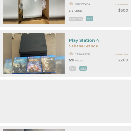
17873176654
PR30550609
$500
515
vistas
Piscinas
MAS
Play Station 4
Sabana Grande
9396443897
PR25120223
$200
505
vistas
Ps4
MAS