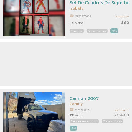
Set De Cuadros De Superhe
Isabela
9392770425
PR32034507
$60
615
vistas
Cuadros
Superheroes
MAS
Camión 2007
Camuy
7873980323
PR32004727
$36800
515
vistas
Excelentes condici
Como nuevo
MAS