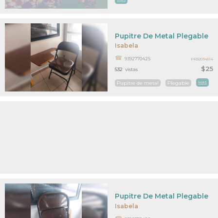
Pupitre De Metal Plegable
Isabela
9392770425
PR32034514
$25
532
vistas
Pupitre de metal
Plegable
MAS
Pupitre De Metal Plegable
Isabela