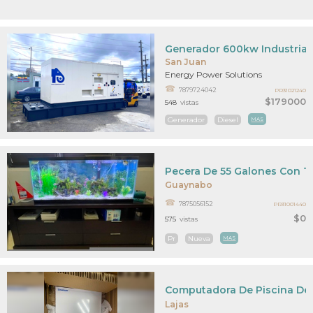
Generador 600kw Industrial
San Juan
Energy Power Solutions
7879724042
PR31021240
$179000
548
vistas
Generador
Diesel
MAS
Pecera De 55 Galones Con T
Guaynabo
7875056152
PR31001440
$0
575
vistas
Pr
Nueva
MAS
Computadora De Piscina De
Lajas