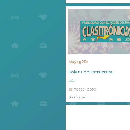
Mayag?ez
Solar Con Estructura
MAS
7873740050
683
vistas