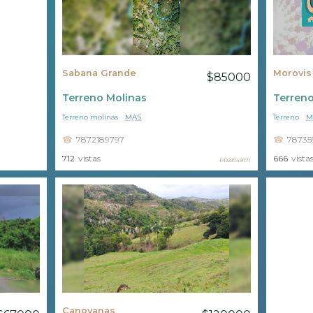
Sabana Grande
Morovis
$85000
Terreno Molinas
Terren
Terreno molinas
MAS
Terreno
M
7872189797
78735
712
vistas
666
vista
PR23749171
Canovanas