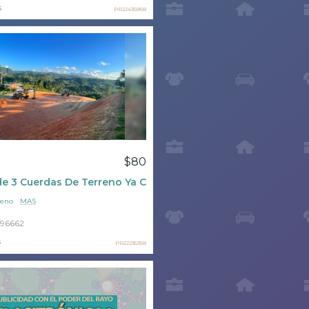
s
PR22435858
$80
e 3 Cuerdas De Terreno Ya Con Solar
eno
MAS
96662
s
PR22235358