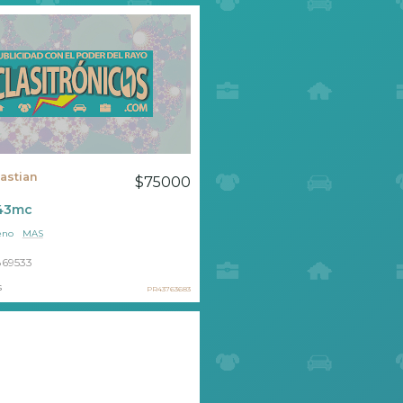
astian
$75000
943mc
eno
MAS
69533
s
PR43763683