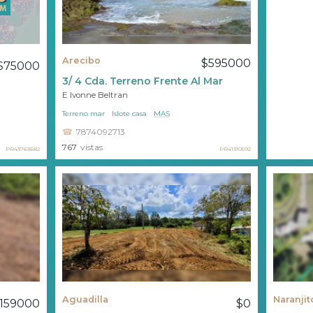
Arecibo
$595000
$75000
3/ 4 Cda. Terreno Frente Al Mar
E Ivonne Beltran
Terreno mar
Islote casa
MAS
7874092713
767
vistas
PR41310592
PR43763682
Aguadilla
Naranjit
159000
$0