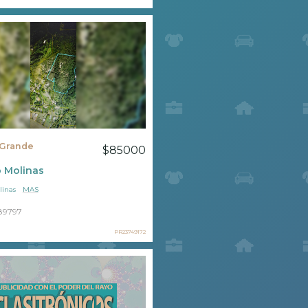
Grande
$85000
 Molinas
linas
MAS
89797
PR23749172