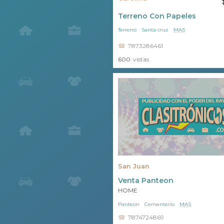
Terreno Con Papeles
Terreno
Santa cruz
MAS
7873286461
600
vistas
San Juan
Venta Panteon
HOME
Panteon
Cementerio
MAS
7874724869