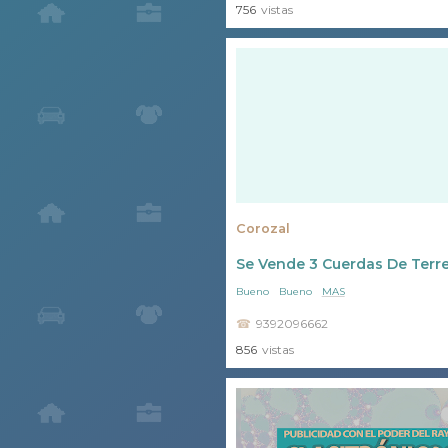
756
vistas
Corozal
Se Vende 3 Cuerdas De Terr
Bueno
Bueno
MAS
9392096662
856
vistas