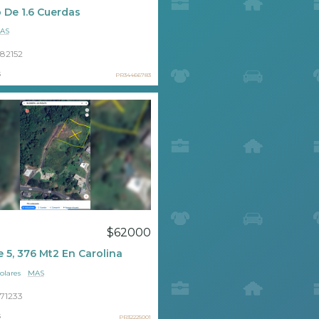
 De 1.6 Cuerdas
AS
82152
s
PR34466783
a
$62000
e 5, 376 Mt2 En Carolina
olares
MAS
71233
s
PR32225001