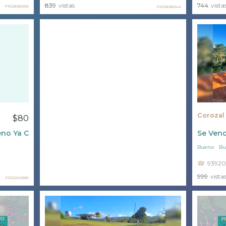
839
vistas
744
vista
PR22636656
PR22636644
Corozal
$80
eno Ya Con Solar
Se Vend
Bueno
Bu
93920
999
vista
PR22245380