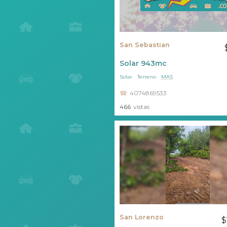
San Sebastian
Solar 943mc
Solar
Terreno
MAS
4074869533
466
vistas
San Lorenzo
$