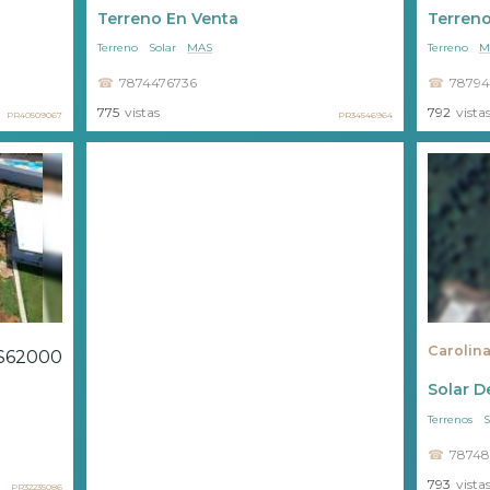
Terreno En Venta
Terreno
Terreno
Solar
MAS
Terreno
M
7874476736
78794
775
vistas
792
vista
PR40509067
PR34546964
Carolin
$62000
Solar D
Terrenos
S
78748
793
vista
PR32235086