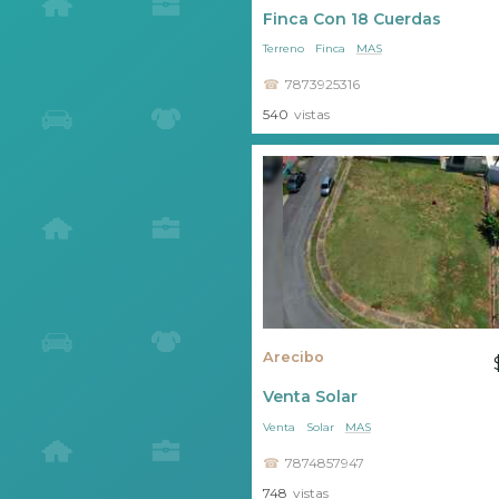
Finca Con 18 Cuerdas
Terreno
Finca
MAS
7873925316
540
vistas
Arecibo
Venta Solar
Venta
Solar
MAS
7874857947
748
vistas