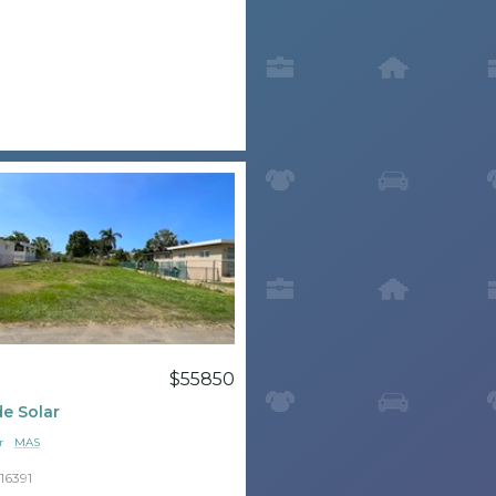
$55850
e Solar
r
MAS
16391