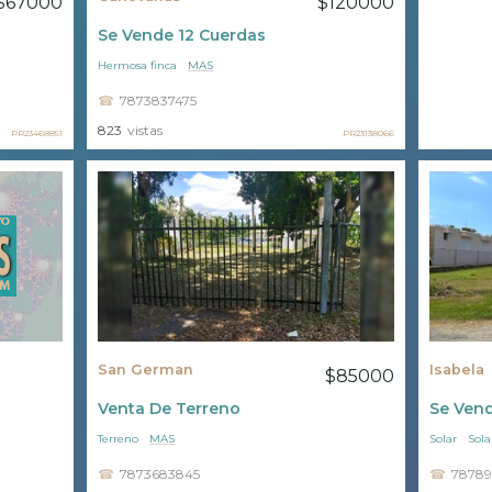
$67000
$120000
Se Vende 12 Cuerdas
Hermosa finca
MAS
7873837475
823
vistas
PR23468851
PR23138066
San German
Isabela
$85000
Venta De Terreno
Se Vend
Terreno
MAS
Solar
Sola
7873683845
78789