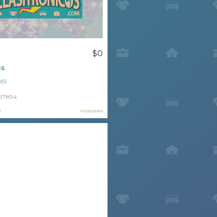
$0
os
AS
97894
s
PR23528958