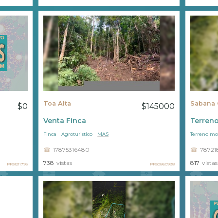
Toa Alta
Sabana 
$0
$145000
Venta Finca
Terreno
Finca
Agroturistico
MAS
Terreno mo
17875316480
78721
738
vistas
817
vistas
PR31211795
PR30860998