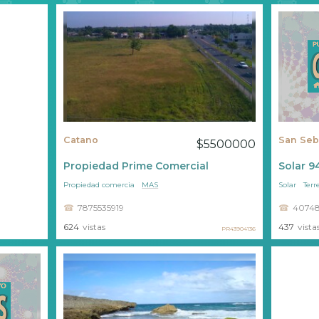
Catano
San Seb
$5500000
Propiedad Prime Comercial
Solar 
Propiedad comercia
MAS
Solar
Terr
7875535919
40748
624
vistas
437
vista
PR43904136