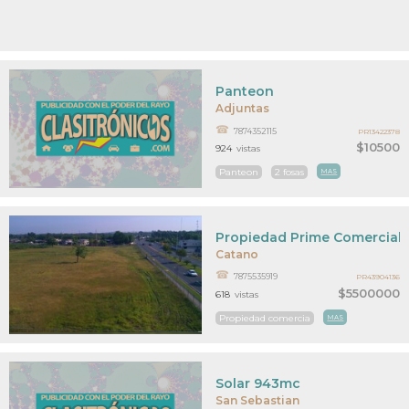
Panteon
Adjuntas
7874352115
PR13422378
$10500
924
vistas
Panteon
2 fosas
MAS
Propiedad Prime Comercial
Catano
7875535919
PR43904136
$5500000
618
vistas
Propiedad comercia
MAS
Solar 943mc
San Sebastian