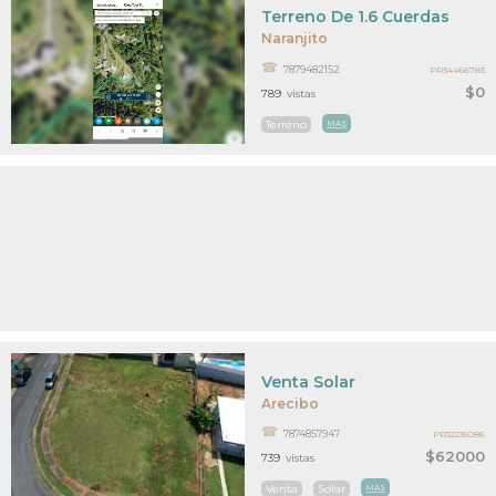
Terreno De 1.6 Cuerdas
Naranjito
7879482152
PR34466783
$0
789
vistas
Terreno
MAS
Venta Solar
Arecibo
7874857947
PR32235086
$62000
739
vistas
Venta
Solar
MAS