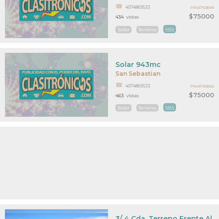
4074869533
PR43763683
$75000
434
vistas
Solar
Terreno
MAS
Solar 943mc
San Sebastian
4074869533
PR43763682
$75000
463
vistas
Solar
Terreno
MAS
3/ 4 Cda. Terreno Frente Al 