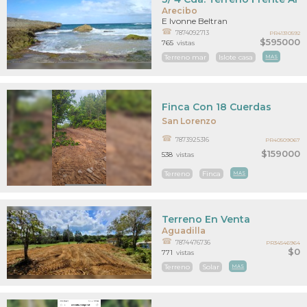
Arecibo
E Ivonne Beltran
7874092713
PR41310592
$595000
765
vistas
Terreno mar
Islote casa
MAS
Finca Con 18 Cuerdas
San Lorenzo
7873925316
PR40509067
$159000
538
vistas
Terreno
Finca
MAS
Terreno En Venta
Aguadilla
7874476736
PR34546964
$0
771
vistas
Terreno
Solar
MAS