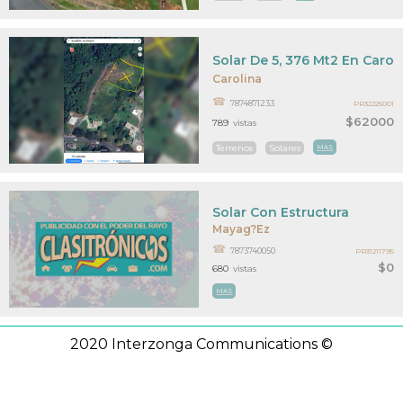
Solar De 5, 376 Mt2 En Carol
Carolina
7874871233
PR32225001
$62000
789
vistas
Terrenos
Solares
MAS
Solar Con Estructura
Mayag?ez
7873740050
PR31211795
$0
680
vistas
MAS
2020 Interzonga Communications ©