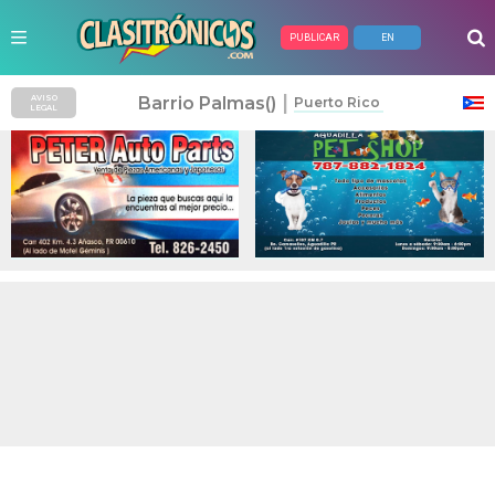
PUBLICAR
EN
Anuncios Pagados
|
Barrio Palmas()
AVISO
Puerto Rico
LEGAL