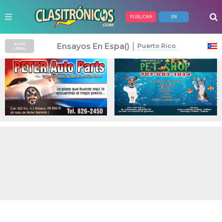
PUBLICAR
EN
Anuncios Pagados
|
Ensayos En Espa()
AVISO
Puerto Rico
LEGAL