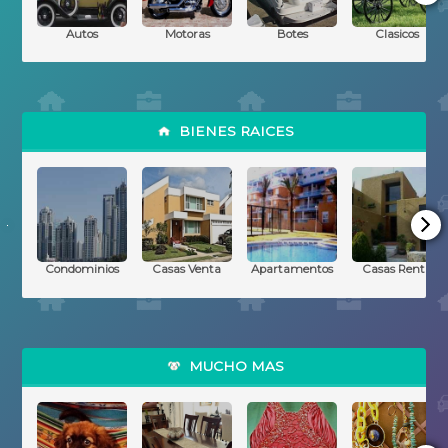
El Salvador
Autos
Motoras
Botes
Clasicos
Espana
Florida
BIENES RAICES
Georgia
Guatemala
Condominios
Casas Venta
Apartamentos
Casas Renta
Honduras
Illinois
MUCHO MAS
Mexico
Nicaragua