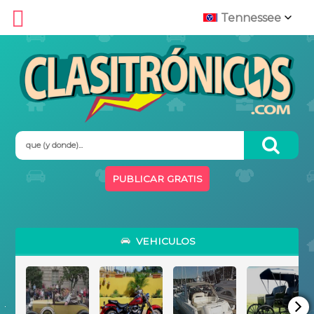
Tennessee
Argentina
Bolivia
California
Chile
PUBLICAR GRATIS
Colombia
Costa Rica
VEHICULOS
Cuba
Ecuador