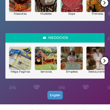
North Carolina
Mascotas
Muebles
Ropa
Prendas
Panama
Paraguay
NEGOCIOS
Peru
Puerto Rico
Republica Dominicana
Mega Paginas
Servicios
Empleos
Restaurantes
South Carolina
Tennessee
English
Texas